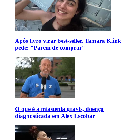
Após livro virar best-seller, Tamara Klink
pede: "Parem de comprar"
O que é a miastenia gravis, doença
diagnosticada em Alex Escobar