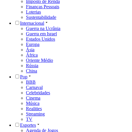
Imposto de Renda
Finanças Pessoais
Loterias
Sustentabilidade
Internacional
Guerra na Ucrânia
Guerra em Israel
Estados Unidos
Europa
Ásia
África
Oriente Médio
Rússia
China
Pop
BBB
Carnaval
Celebridades
Cinema
Música
Realities
Streaming
TV
Esportes
Agenda de Jogos