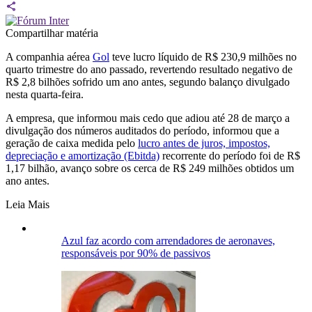
Compartilhar matéria
A companhia aérea
Gol
teve lucro líquido de R$ 230,9 milhões no
quarto trimestre do ano passado, revertendo resultado negativo de
R$ 2,8 bilhões sofrido um ano antes, segundo balanço divulgado
nesta quarta-feira.
A empresa, que informou mais cedo que adiou até 28 de março a
divulgação dos números auditados do período, informou que a
geração de caixa medida pelo
lucro antes de juros, impostos,
depreciação e amortização (Ebitda)
recorrente do período foi de R$
1,17 bilhão, avanço sobre os cerca de R$ 249 milhões obtidos um
ano antes.
Leia Mais
Azul faz acordo com arrendadores de aeronaves,
responsáveis ​​por 90% de passivos