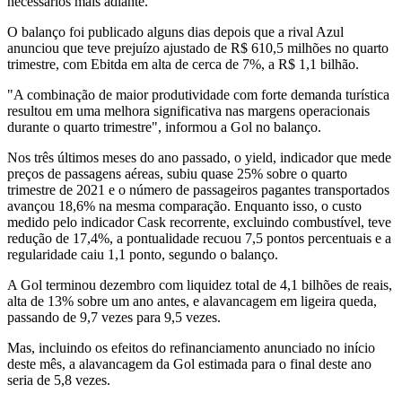
necessários mais adiante.
O balanço foi publicado alguns dias depois que a rival Azul
anunciou que teve prejuízo ajustado de R$ 610,5 milhões no quarto
trimestre, com Ebitda em alta de cerca de 7%, a R$ 1,1 bilhão.
"A combinação de maior produtividade com forte demanda turística
resultou em uma melhora significativa nas margens operacionais
durante o quarto trimestre", informou a Gol no balanço.
Nos três últimos meses do ano passado, o yield, indicador que mede
preços de passagens aéreas, subiu quase 25% sobre o quarto
trimestre de 2021 e o número de passageiros pagantes transportados
avançou 18,6% na mesma comparação. Enquanto isso, o custo
medido pelo indicador Cask recorrente, excluindo combustível, teve
redução de 17,4%, a pontualidade recuou 7,5 pontos percentuais e a
regularidade caiu 1,1 ponto, segundo o balanço.
A Gol terminou dezembro com liquidez total de 4,1 bilhões de reais,
alta de 13% sobre um ano antes, e alavancagem em ligeira queda,
passando de 9,7 vezes para 9,5 vezes.
Mas, incluindo os efeitos do refinanciamento anunciado no início
deste mês, a alavancagem da Gol estimada para o final deste ano
seria de 5,8 vezes.