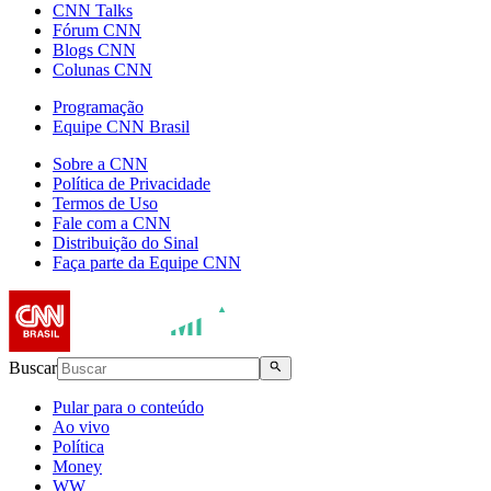
CNN Talks
Fórum CNN
Blogs CNN
Colunas CNN
Programação
Equipe CNN Brasil
Sobre a CNN
Política de Privacidade
Termos de Uso
Fale com a CNN
Distribuição do Sinal
Faça parte da Equipe CNN
Buscar
Pular para o conteúdo
Ao vivo
Política
Money
WW