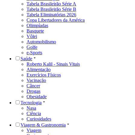
Tabela Brasileirão Série A
Tabela Brasileirão Série B
Tabela Eliminatórias 2026
Copa Libertadores da América
Olimpíadas
Basquete
Vôlei
Automobilismo
Golfe
e-Sports
Saúde
Roberto Kalil - Sinais Vitais
Alimentação
Exercícios Físicos
Vacinação
Câncer
Drogas
Obesidade
Tecnologia
Nasa
Ciência
Curiosidades
Viagem & Gastronomia
Viagem