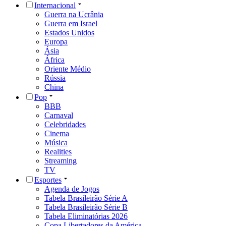
Internacional
Guerra na Ucrânia
Guerra em Israel
Estados Unidos
Europa
Ásia
África
Oriente Médio
Rússia
China
Pop
BBB
Carnaval
Celebridades
Cinema
Música
Realities
Streaming
TV
Esportes
Agenda de Jogos
Tabela Brasileirão Série A
Tabela Brasileirão Série B
Tabela Eliminatórias 2026
Copa Libertadores da América