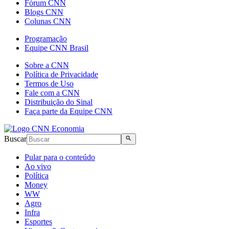
Fórum CNN
Blogs CNN
Colunas CNN
Programação
Equipe CNN Brasil
Sobre a CNN
Política de Privacidade
Termos de Uso
Fale com a CNN
Distribuição do Sinal
Faça parte da Equipe CNN
Buscar
Pular para o conteúdo
Ao vivo
Política
Money
WW
Agro
Infra
Esportes