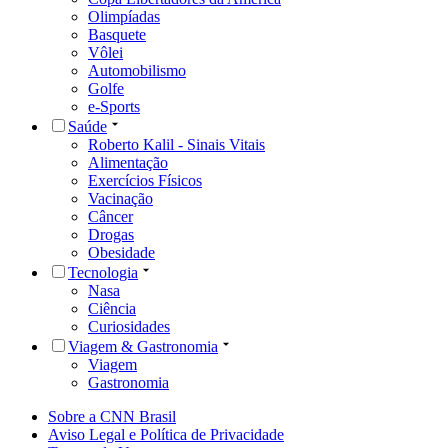
Olimpíadas
Basquete
Vôlei
Automobilismo
Golfe
e-Sports
Saúde
Roberto Kalil - Sinais Vitais
Alimentação
Exercícios Físicos
Vacinação
Câncer
Drogas
Obesidade
Tecnologia
Nasa
Ciência
Curiosidades
Viagem & Gastronomia
Viagem
Gastronomia
Sobre a CNN Brasil
Aviso Legal e Política de Privacidade