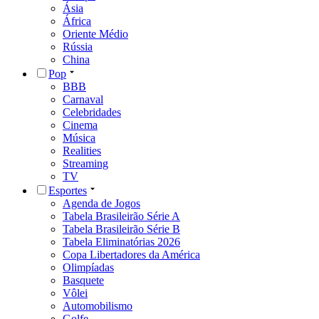
Ásia
África
Oriente Médio
Rússia
China
Pop
BBB
Carnaval
Celebridades
Cinema
Música
Realities
Streaming
TV
Esportes
Agenda de Jogos
Tabela Brasileirão Série A
Tabela Brasileirão Série B
Tabela Eliminatórias 2026
Copa Libertadores da América
Olimpíadas
Basquete
Vôlei
Automobilismo
Golfe