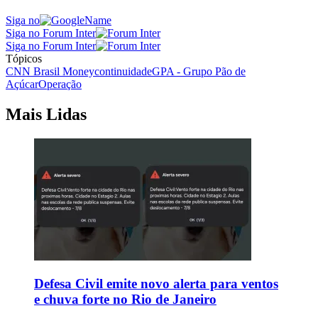
Siga no
Siga no Forum Inter
Siga no Forum Inter
Tópicos
CNN Brasil Money
continuidade
GPA - Grupo Pão de
Açúcar
Operação
Mais Lidas
Defesa Civil emite novo alerta para ventos
e chuva forte no Rio de Janeiro