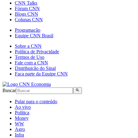
CNN Talks
Fórum CNN
Blogs CNN
Colunas CNN
Programação
Equipe CNN Brasil
Sobre a CNN
Política de Privacidade
Termos de Uso
Fale com a CNN
Distribuição do Sinal
Faça parte da Equipe CNN
Buscar
Pular para o conteúdo
Ao vivo
Política
Money
WW
Agro
Infra