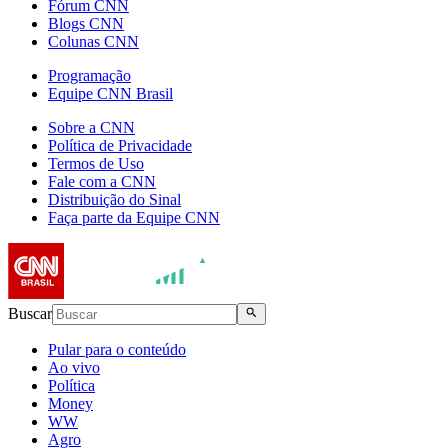
Fórum CNN
Blogs CNN
Colunas CNN
Programação
Equipe CNN Brasil
Sobre a CNN
Política de Privacidade
Termos de Uso
Fale com a CNN
Distribuição do Sinal
Faça parte da Equipe CNN
Buscar
Pular para o conteúdo
Ao vivo
Política
Money
WW
Agro