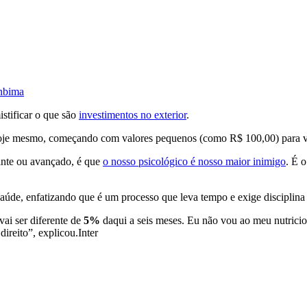
Anbima
istificar o que são
investimentos no exterior
.
hoje mesmo, começando com valores pequenos (como R$ 100,00) para ve
ante ou avançado, é que
o nosso psicológico é nosso maior inimigo
. É 
úde, enfatizando que é um processo que leva tempo e exige disciplina 
ai ser diferente de
5%
daqui a seis meses. Eu não vou ao meu nutricio
ireito”, explicou.Inter