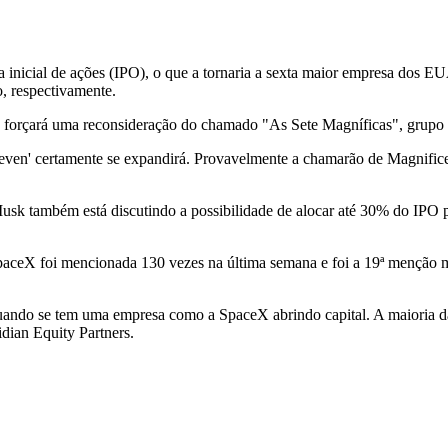
 inicial de ações (IPO), o que a tornaria a sexta maior empresa dos E
o, respectivamente.
do forçará uma reconsideração do chamado "As Sete Magníficas", grupo
Seven' certamente se expandirá. Provavelmente a chamarão de Magnifice
Musk também está discutindo a possibilidade de alocar até 30% do IPO pa
 SpaceX foi mencionada 130 vezes na última semana e foi a 19ª menção 
ando se tem uma empresa como a SpaceX abrindo capital. A maioria das 
dian Equity Partners.