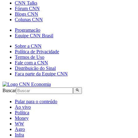
CNN Talks
Fórum CNN
Blogs CNN
Colunas CNN
Programação
Equipe CNN Brasil
Sobre a CNN
Política de Privacidade
Termos de Uso
Fale com a CNN
Distribuição do Sinal
Faça parte da Equipe CNN
Buscar
Pular para o conteúdo
Ao vivo
Política
Money
WW
Agro
Infra