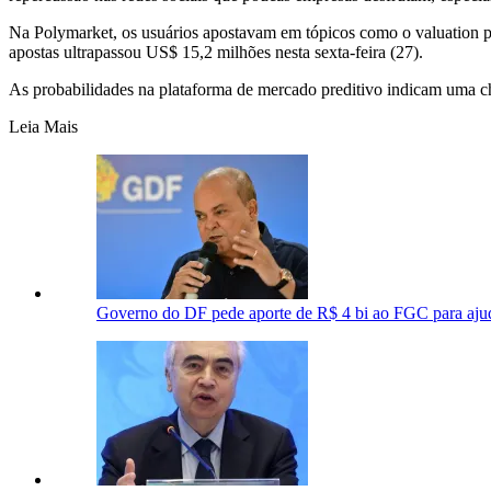
Na Polymarket, os usuários apostavam em tópicos como o valuation pr
apostas ultrapassou US$ 15,2 milhões nesta sexta-feira (27).
As probabilidades na plataforma de mercado preditivo indicam uma 
Leia Mais
Governo do DF pede aporte de R$ 4 bi ao FGC para aj