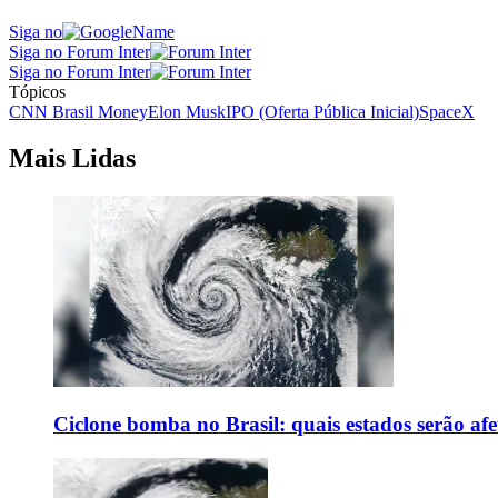
Siga no
Siga no Forum Inter
Siga no Forum Inter
Tópicos
CNN Brasil Money
Elon Musk
IPO (Oferta Pública Inicial)
SpaceX
Mais Lidas
Ciclone bomba no Brasil: quais estados serão af