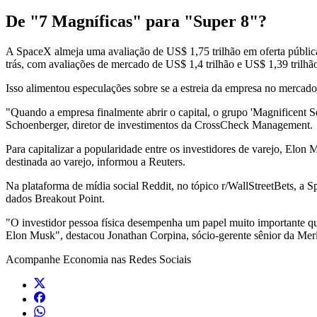
De "7 Magníficas" para "Super 8"?
A SpaceX almeja uma avaliação de US$ 1,75 trilhão em oferta pública
trás, com avaliações de mercado de US$ 1,4 trilhão e US$ 1,39 trilhã
Isso alimentou especulações sobre se a estreia da empresa no merca
"Quando a empresa finalmente abrir o capital, o grupo 'Magnificent 
Schoenberger, diretor de investimentos da CrossCheck Management.
Para capitalizar a popularidade entre os investidores de varejo, Elon 
destinada ao varejo, informou a Reuters.
Na plataforma de mídia social Reddit, no tópico r/WallStreetBets, a
dados Breakout Point.
"O investidor pessoa física desempenha um papel muito importante qu
Elon Musk", destacou Jonathan Corpina, sócio-gerente sênior da Meri
Acompanhe
Economia
nas Redes Sociais