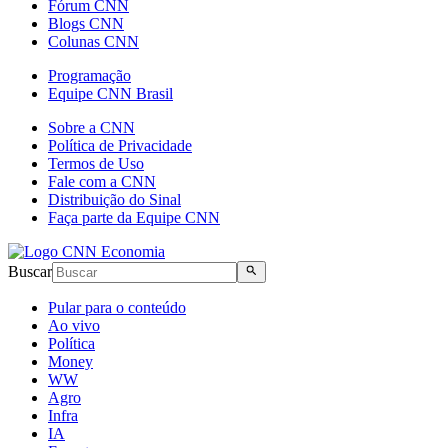
Fórum CNN
Blogs CNN
Colunas CNN
Programação
Equipe CNN Brasil
Sobre a CNN
Política de Privacidade
Termos de Uso
Fale com a CNN
Distribuição do Sinal
Faça parte da Equipe CNN
Buscar
Pular para o conteúdo
Ao vivo
Política
Money
WW
Agro
Infra
IA