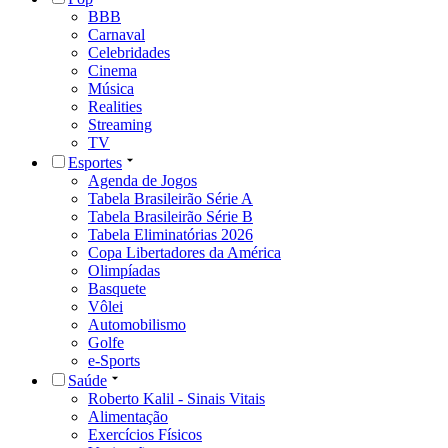
BBB
Carnaval
Celebridades
Cinema
Música
Realities
Streaming
TV
Esportes
Agenda de Jogos
Tabela Brasileirão Série A
Tabela Brasileirão Série B
Tabela Eliminatórias 2026
Copa Libertadores da América
Olimpíadas
Basquete
Vôlei
Automobilismo
Golfe
e-Sports
Saúde
Roberto Kalil - Sinais Vitais
Alimentação
Exercícios Físicos