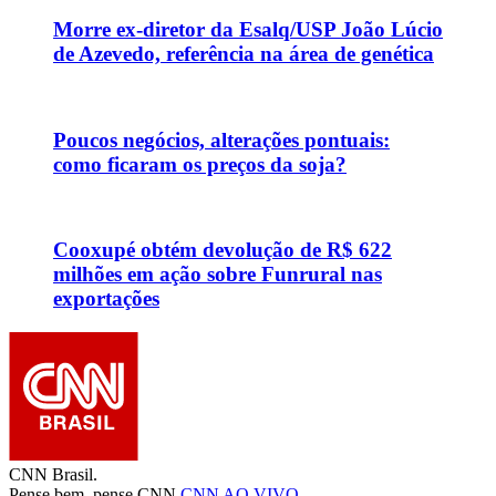
Morre ex-diretor da Esalq/USP João Lúcio
de Azevedo, referência na área de genética
Poucos negócios, alterações pontuais:
como ficaram os preços da soja?
Cooxupé obtém devolução de R$ 622
milhões em ação sobre Funrural nas
exportações
CNN Brasil.
Pense bem, pense CNN.
CNN AO VIVO