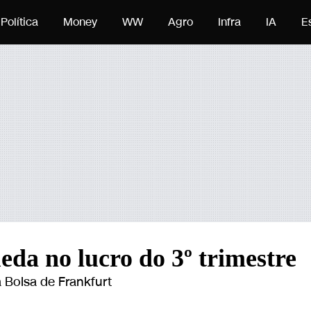
eúdo
Política
Money
WW
Agro
Infra
IA
E
da no lucro do 3º trimestre
Bolsa de Frankfurt