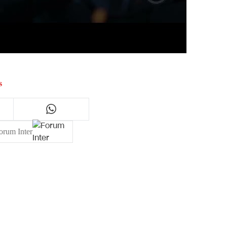
s
orum Inter