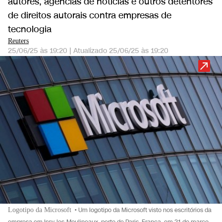
autores, agências de notícias e outros detentores
de direitos autorais contra empresas de
tecnologia
Reuters
25/06/25 às 19:20
|
Atualizado
25/06/25 às 19:20
Logotipo da Microsoft
•
Um logotipo da Microsoft visto nos escritórios da