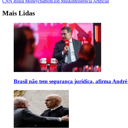
CNN Brasil Money
chatbot
Elon Musk
Inteligência Artificial
Mais Lidas
Brasil não tem segurança jurídica, afirma And