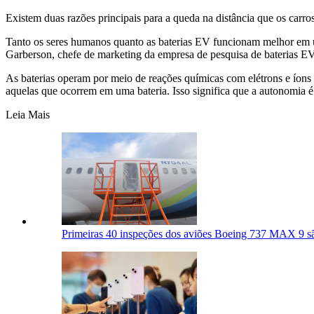
Existem duas razões principais para a queda na distância que os carros
Tanto os seres humanos quanto as baterias EV funcionam melhor em u
Garberson, chefe de marketing da empresa de pesquisa de baterias E
As baterias operam por meio de reações químicas com elétrons e íons 
aquelas que ocorrem em uma bateria. Isso significa que a autonomia é
Leia Mais
Primeiras 40 inspeções dos aviões Boeing 737 MAX 9 sã