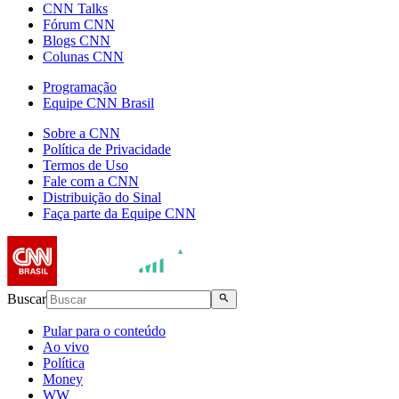
CNN Talks
Fórum CNN
Blogs CNN
Colunas CNN
Programação
Equipe CNN Brasil
Sobre a CNN
Política de Privacidade
Termos de Uso
Fale com a CNN
Distribuição do Sinal
Faça parte da Equipe CNN
Buscar
Pular para o conteúdo
Ao vivo
Política
Money
WW