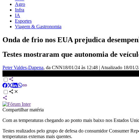
Agro
Infra
IA
Esportes
Viagem & Gastronomia
Onda de frio nos EUA prejudica desempenh
Testes mostraram que autonomia de veícul
Peter Valdes-Dapena
, da CNN
18/01/24 às 12:48
|
Atualizado
18/01/2
Onda de frio nos EUA prejudica desempenho de carros elétricos; 
Compartilhar matéria
Com as temperaturas chegando ao ponto mais baixo nos Estados Unidos
Testes realizados pelo grupo de defesa do consumidor Consumer Rep
temperaturas externas mais quentes.