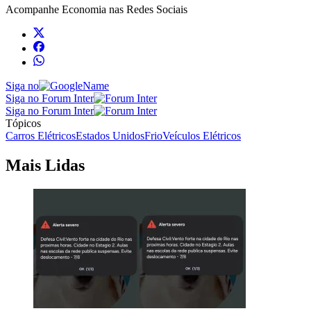
Acompanhe
Economia
nas Redes Sociais
Siga no
Siga no Forum Inter
Siga no Forum Inter
Tópicos
Carros Elétricos
Estados Unidos
Frio
Veículos Elétricos
Mais Lidas