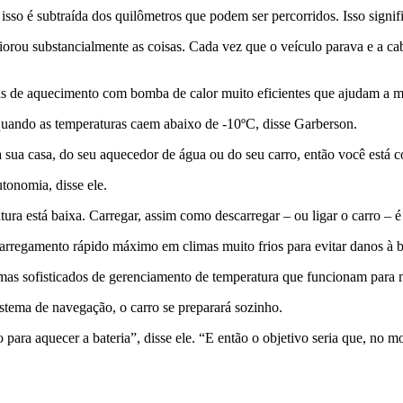
isso é subtraída dos quilômetros que podem ser percorridos. Isso signi
orou substancialmente as coisas. Cada vez que o veículo parava e a ca
s de aquecimento com bomba de calor muito eficientes que ajudam a m
uando as temperaturas caem abaixo de -10ºC, disse Garberson.
a sua casa, do seu aquecedor de água ou do seu carro, então você está 
tonomia, disse ele.
a está baixa. Carregar, assim como descarregar – ou ligar o carro – é
 carregamento rápido máximo em climas muito frios para evitar danos à b
temas sofisticados de gerenciamento de temperatura que funcionam para 
tema de navegação, o carro se preparará sozinho.
o para aquecer a bateria”, disse ele. “E então o objetivo seria que, no