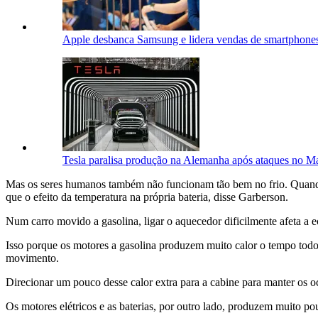
Apple desbanca Samsung e lidera vendas de smartphones 
Tesla paralisa produção na Alemanha após ataques no M
Mas os seres humanos também não funcionam tão bem no frio. Quando 
que o efeito da temperatura na própria bateria, disse Garberson.
Num carro movido a gasolina, ligar o aquecedor dificilmente afeta a 
Isso porque os motores a gasolina produzem muito calor o tempo todo,
movimento.
Direcionar um pouco desse calor extra para a cabine para manter os
Os motores elétricos e as baterias, por outro lado, produzem muito pouc