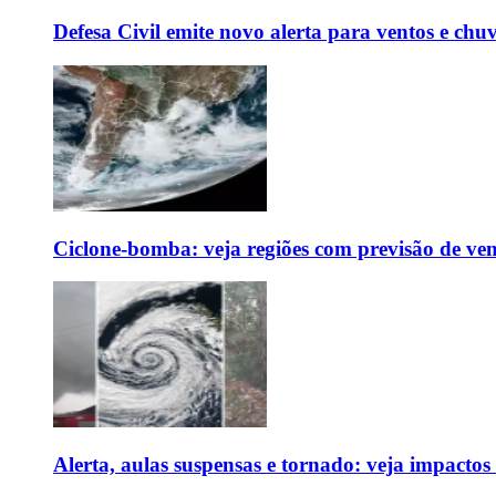
Defesa Civil emite novo alerta para ventos e chu
Ciclone-bomba: veja regiões com previsão de ven
Alerta, aulas suspensas e tornado: veja impactos