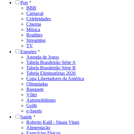
Pop
BBB
Carnaval
Celebridades
Cinema
Música
Realities
Streaming
TV
Esportes
Agenda de Jogos
Tabela Brasileirão Série A
Tabela Brasileirão Série B
Tabela Eliminatórias 2026
Copa Libertadores da América
Olimpíadas
Basquete
Vôlei
Automobilismo
Golfe
e-Sports
Saúde
Roberto Kalil - Sinais Vitais
Alimentação
Exercícios Físicos