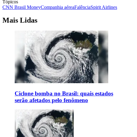
Tópicos
CNN Brasil Money
Companhia aérea
Falência
Spirit Airlines
Mais Lidas
Ciclone bomba no Brasil: quais estados
serão afetados pelo fenômeno