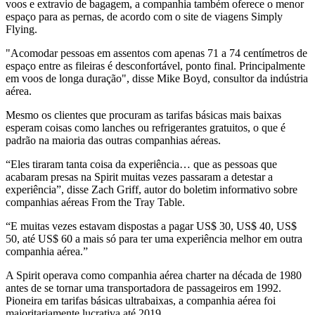
voos e extravio de bagagem, a companhia também oferece o menor
espaço para as pernas, de acordo com o site de viagens Simply
Flying.
"Acomodar pessoas em assentos com apenas 71 a 74 centímetros de
espaço entre as fileiras é desconfortável, ponto final. Principalmente
em voos de longa duração", disse Mike Boyd, consultor da indústria
aérea.
Mesmo os clientes que procuram as tarifas básicas mais baixas
esperam coisas como lanches ou refrigerantes gratuitos, o que é
padrão na maioria das outras companhias aéreas.
“Eles tiraram tanta coisa da experiência… que as pessoas que
acabaram presas na Spirit muitas vezes passaram a detestar a
experiência”, disse Zach Griff, autor do boletim informativo sobre
companhias aéreas
From the Tray Table.
“E muitas vezes estavam dispostas a pagar US$ 30, US$ 40, US$
50, até US$ 60 a mais só para ter uma experiência melhor em outra
companhia aérea.”
A Spirit operava como companhia aérea charter na década de 1980
antes de se tornar uma transportadora de passageiros em 1992.
Pioneira em tarifas básicas ultrabaixas, a companhia aérea foi
majoritariamente lucrativa até 2019.