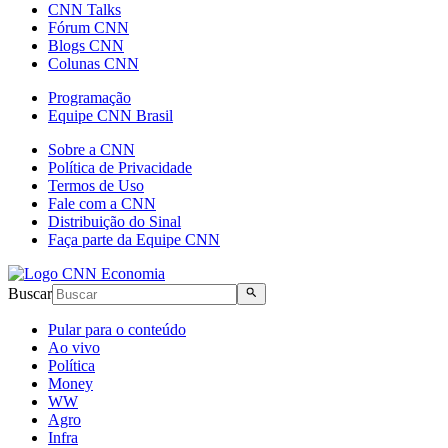
CNN Talks
Fórum CNN
Blogs CNN
Colunas CNN
Programação
Equipe CNN Brasil
Sobre a CNN
Política de Privacidade
Termos de Uso
Fale com a CNN
Distribuição do Sinal
Faça parte da Equipe CNN
Buscar
Pular para o conteúdo
Ao vivo
Política
Money
WW
Agro
Infra