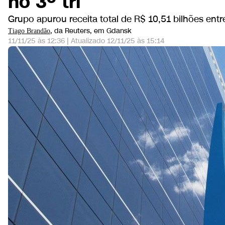
no 3º tri
Grupo apurou receita total de R$ 10,51 bilhões entre
, da Reuters
, em Gdansk
Tiago Brandão
11/11/25 às 12:36
|
Atualizado
12/11/25 às 15:14