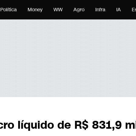
eúdo
Política
Money
WW
Agro
Infra
IA
E
cro líquido de R$ 831,9 m