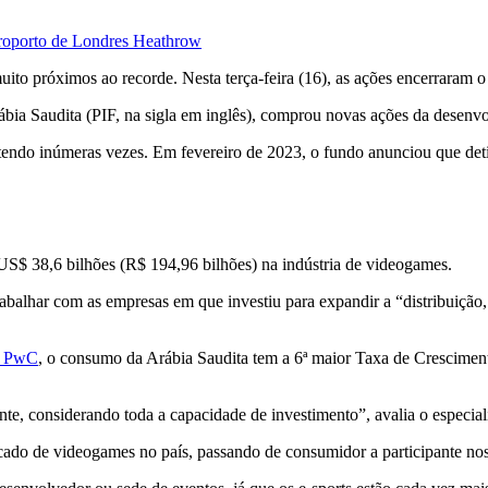
eroporto de Londres Heathrow
to próximos ao recorde. Nesta terça-feira (16), as ações encerraram o
ábia Saudita (PIF, na sigla em inglês), comprou novas ações da desen
endo inúmeras vezes. Em fevereiro de 2023, o fundo anunciou que deti
 US$ 38,6 bilhões (R$ 194,96 bilhões) na indústria de videogames.
abalhar com as empresas em que investiu para expandir a “distribuição
da PwC
, o consumo da Arábia Saudita tem a 6ª maior Taxa de Crescimen
, considerando toda a capacidade de investimento”, avalia o especiali
rcado de videogames no país, passando de consumidor a participante n