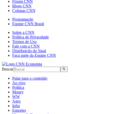
Fórum CNN
Blogs CNN
Colunas CNN
Programação
Equipe CNN Brasil
Sobre a CNN
Política de Privacidade
Termos de Uso
Fale com a CNN
Distribuição do Sinal
Faça parte da Equipe CNN
Buscar
Pular para o conteúdo
Ao vivo
Política
Money
WW
Agro
Infra
Esportes