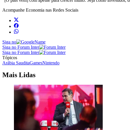
“[O país vem] com apetite para crescer muito. Seja como investidor, 
Acompanhe
Economia
nas Redes Sociais
Siga no
Siga no Forum Inter
Siga no Forum Inter
Tópicos
Arábia Saudita
Games
Nintendo
Mais Lidas