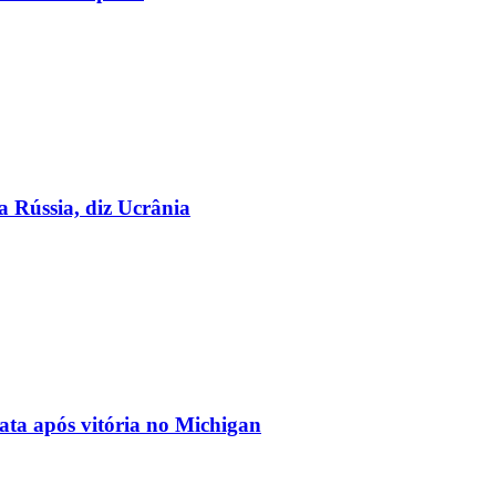
a Rússia, diz Ucrânia
ata após vitória no Michigan