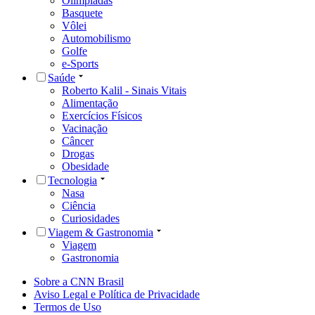
Olimpíadas
Basquete
Vôlei
Automobilismo
Golfe
e-Sports
Saúde
Roberto Kalil - Sinais Vitais
Alimentação
Exercícios Físicos
Vacinação
Câncer
Drogas
Obesidade
Tecnologia
Nasa
Ciência
Curiosidades
Viagem & Gastronomia
Viagem
Gastronomia
Sobre a CNN Brasil
Aviso Legal e Política de Privacidade
Termos de Uso