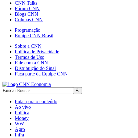
CNN Talks
Fórum CNN
Blogs CNN
Colunas CNN
Programação
Equipe CNN Brasil
Sobre a CNN
Política de Privacidade
Termos de Uso
Fale com a CNN
Distribuição do Sinal
Faça parte da Equipe CNN
Buscar
Pular para o conteúdo
Ao vivo
Política
Money
WW
Agro
Infra