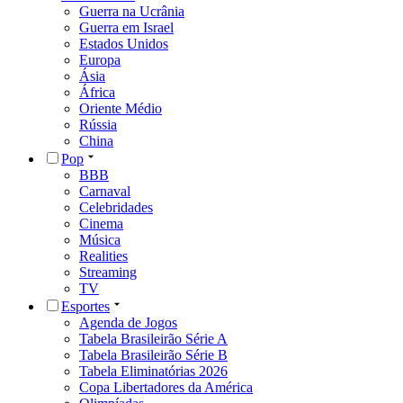
Guerra na Ucrânia
Guerra em Israel
Estados Unidos
Europa
Ásia
África
Oriente Médio
Rússia
China
Pop
BBB
Carnaval
Celebridades
Cinema
Música
Realities
Streaming
TV
Esportes
Agenda de Jogos
Tabela Brasileirão Série A
Tabela Brasileirão Série B
Tabela Eliminatórias 2026
Copa Libertadores da América