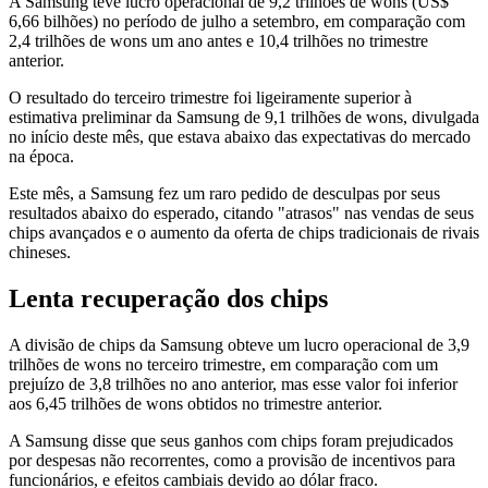
A Samsung teve lucro operacional de 9,2 trilhões de wons (US$
6,66 bilhões) no período de julho a setembro, em comparação com
2,4 trilhões de wons um ano antes e 10,4 trilhões no trimestre
anterior.
O resultado do terceiro trimestre foi ligeiramente superior à
estimativa preliminar da Samsung de 9,1 trilhões de wons, divulgada
no início deste mês, que estava abaixo das expectativas do mercado
na época.
Este mês, a Samsung fez um raro pedido de desculpas por seus
resultados abaixo do esperado, citando "atrasos" nas vendas de seus
chips avançados e o aumento da oferta de chips tradicionais de rivais
chineses.
Lenta recuperação dos chips
A divisão de chips da Samsung obteve um lucro operacional de 3,9
trilhões de wons no terceiro trimestre, em comparação com um
prejuízo de 3,8 trilhões no ano anterior, mas esse valor foi inferior
aos 6,45 trilhões de wons obtidos no trimestre anterior.
A Samsung disse que seus ganhos com chips foram prejudicados
por despesas não recorrentes, como a provisão de incentivos para
funcionários, e efeitos cambiais devido ao dólar fraco.