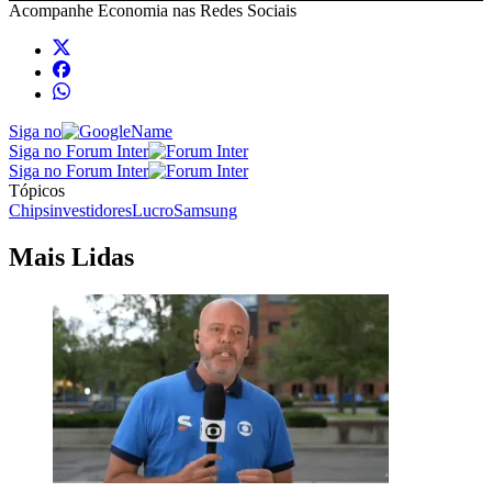
Acompanhe
Economia
nas Redes Sociais
Siga no
Siga no Forum Inter
Siga no Forum Inter
Tópicos
Chips
investidores
Lucro
Samsung
Mais Lidas