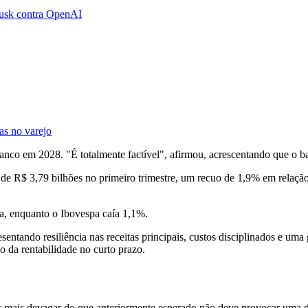
Musk contra OpenAI
as no varejo
o em 2028. "É totalmente factível", afirmou, acrescentando que o ban
de R$ 3,79 bilhões no primeiro trimestre, um recuo de 1,9% em relaç
ta, enquanto o Ibovespa caía 1,1%.
sentando resiliência nas receitas principais, custos disciplinados e um
 da rentabilidade no curto prazo.
ar mais devagar do que anteriormente esperado não deve provocar uma d