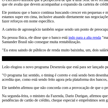
que ele avalia que devem acompanhar a expansão da carteira de crédi
Ele pontuou que o banco continua buscando crescer em pequenas e mé
estamos super em cima, inclusive atuando diretamente nas negociações
fazer reforços em nome específico.
A carteira de agronegócio também segue sendo um ponto de preocupaçã
Na pessoa física, ele disse que o banco está
indo para a alta renda
"mai
Santander Brasil não consegue muita rentabilização.
"Eu estou saindo de públicos de renda muito baixinha, um, dois salár
Leão elogiou o novo programa Desenrola que está para ser lançado pe
"O programa faz sentido, o timing é correto e está sendo bem desenha
acredita que, como está sendo feito agora pela plataforma dos bancos,
Ele também afirmou que não concorda com a provocação de que o progr
Na segunda-feira, o ministro da Fazenda, Dario Durigan, afirmou que
pendências de cartão de crédito, cheque especial e empréstimos sem g