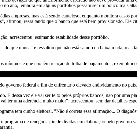
to no ano, embora em alguns portfólios possam ser um pouco mais alta
dias empresas, mas está sendo cauteloso, enquanto monitora casos pon
", afirmou, ressaltando que o banco que está bem provisionado. Ele cit
o, acrescentou, estimando estabilidade desse portfólio.
s do que nunca" e ressaltou que não está saindo da baixa renda, mas 
ios mínimos e que não têm relação de folha de pagamento", exemplifico
lo governo federal a fim de enfrentar o elevado endividamento no país.
do. E dessa vez ele vai ser feito pelos próprios bancos, não por uma p
 vai ter uma aderência muito maior", acrescentou, sem dar detalhes espe
ama tem cunho eleitoral. "Não é correta essa afirmação... O diagnóst
 o programa de renegociação de dívidas em elaboração pelo governo vai
arantia.