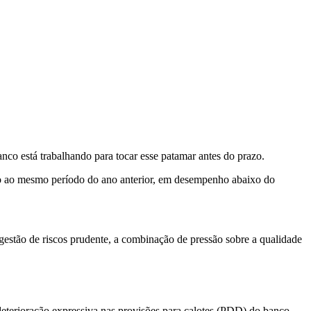
co está trabalhando para tocar esse patamar antes do prazo.
ão ao mesmo período do ano anterior, em desempenho abaixo do
a gestão de riscos prudente, a combinação de pressão sobre a qualidade
eterioração expressiva nas provisões para calotes (PDD) do banco,