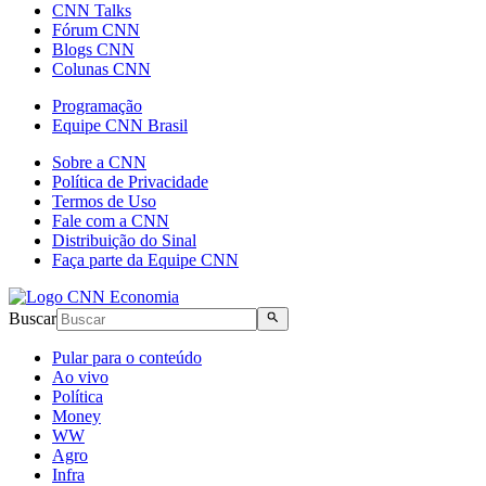
CNN Talks
Fórum CNN
Blogs CNN
Colunas CNN
Programação
Equipe CNN Brasil
Sobre a CNN
Política de Privacidade
Termos de Uso
Fale com a CNN
Distribuição do Sinal
Faça parte da Equipe CNN
Buscar
Pular para o conteúdo
Ao vivo
Política
Money
WW
Agro
Infra