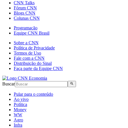
CNN Talks
Fórum CNN
Blogs CNN
Colunas CNN
Programação
Equipe CNN Brasil
Sobre a CNN
Política de Privacidade
Termos de Uso
Fale com a CNN
Distribuição do Sinal
Faça parte da Equipe CNN
Buscar
Pular para o conteúdo
Ao vivo
Política
Money
WW
Agro
Infra