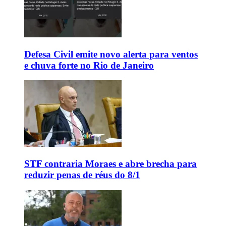
Defesa Civil emite novo alerta para ventos
e chuva forte no Rio de Janeiro
STF contraria Moraes e abre brecha para
reduzir penas de réus do 8/1