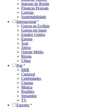
Imposto de Renda
Finanças Pessoais
Loterias
Sustentabilidade
Internacional
Guerra na Ucrânia
Guerra em Israel
Estados Unidos
Europa
Ásia
África
Oriente Médio
Rússia
China
Pop
BBB
Carnaval
Celebridades
Cinema
Música
Realities
Streaming
TV
Esportes