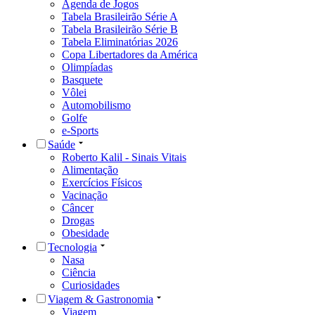
Agenda de Jogos
Tabela Brasileirão Série A
Tabela Brasileirão Série B
Tabela Eliminatórias 2026
Copa Libertadores da América
Olimpíadas
Basquete
Vôlei
Automobilismo
Golfe
e-Sports
Saúde
Roberto Kalil - Sinais Vitais
Alimentação
Exercícios Físicos
Vacinação
Câncer
Drogas
Obesidade
Tecnologia
Nasa
Ciência
Curiosidades
Viagem & Gastronomia
Viagem