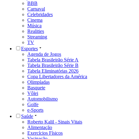
BBB
Carnaval
Celebridades
Cinema
Música
Realities
Streaming
TV
Esportes
Agenda de Jogos
Tabela Brasileirão Série A
Tabela Brasileirão Série B
Tabela Eliminatórias 2026
Copa Libertadores da América
Olimpíadas
Basquete
Vôlei
Automobilismo
Golfe
e-Sports
Saúde
Roberto Kalil - Sinais Vitais
Alimentação
Exercícios Físicos
Vacinação