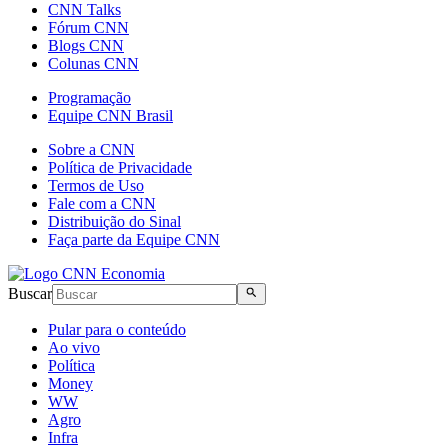
CNN Talks
Fórum CNN
Blogs CNN
Colunas CNN
Programação
Equipe CNN Brasil
Sobre a CNN
Política de Privacidade
Termos de Uso
Fale com a CNN
Distribuição do Sinal
Faça parte da Equipe CNN
Buscar
Pular para o conteúdo
Ao vivo
Política
Money
WW
Agro
Infra