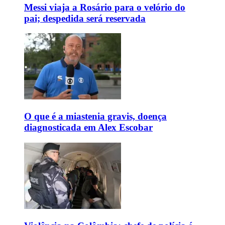
Messi viaja a Rosário para o velório do
pai; despedida será reservada
O que é a miastenia gravis, doença
diagnosticada em Alex Escobar