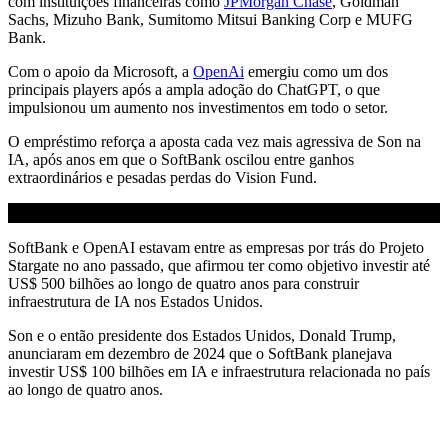
com instituições financeiras como
JPMorgan Chase
, Goldman
Sachs, Mizuho Bank, Sumitomo Mitsui Banking Corp e MUFG
Bank.
Com o apoio da Microsoft, a
OpenAi
emergiu como um dos
principais players após a ampla adoção do ChatGPT, o que
impulsionou um aumento nos investimentos em todo o setor.
O empréstimo reforça a aposta cada vez mais agressiva de Son na
IA, após anos em que o SoftBank oscilou entre ganhos
extraordinários e pesadas perdas do Vision Fund.
SoftBank e OpenAI estavam entre as empresas por trás do Projeto
Stargate no ano passado, que afirmou ter como objetivo investir até
US$ 500 bilhões ao longo de quatro anos para construir
infraestrutura de IA nos Estados Unidos.
Son e o então presidente dos Estados Unidos, Donald Trump,
anunciaram em dezembro de 2024 que o SoftBank planejava
investir US$ 100 bilhões em IA e infraestrutura relacionada no país
ao longo de quatro anos.