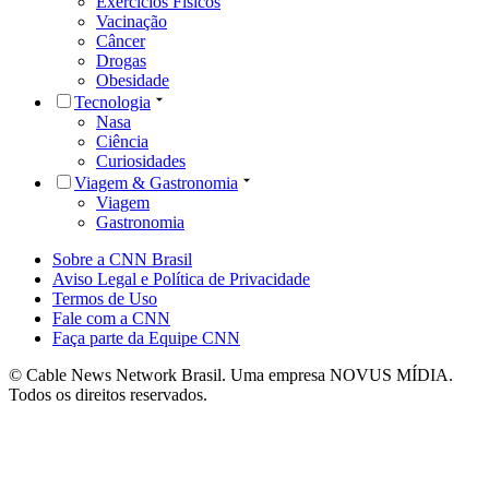
Exercícios Físicos
Vacinação
Câncer
Drogas
Obesidade
Tecnologia
Nasa
Ciência
Curiosidades
Viagem & Gastronomia
Viagem
Gastronomia
Sobre a CNN Brasil
Aviso Legal e Política de Privacidade
Termos de Uso
Fale com a CNN
Faça parte da Equipe CNN
© Cable News Network Brasil. Uma empresa NOVUS MÍDIA.
Todos os direitos reservados.