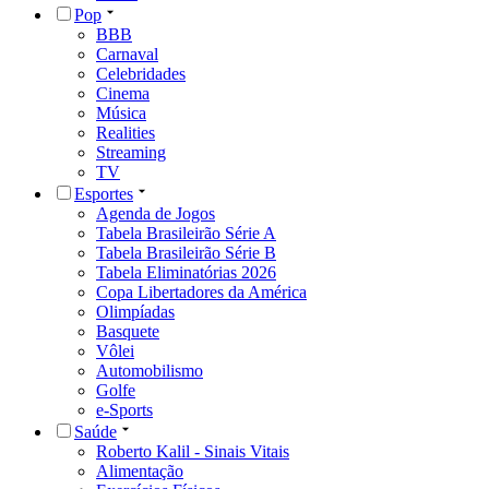
Pop
BBB
Carnaval
Celebridades
Cinema
Música
Realities
Streaming
TV
Esportes
Agenda de Jogos
Tabela Brasileirão Série A
Tabela Brasileirão Série B
Tabela Eliminatórias 2026
Copa Libertadores da América
Olimpíadas
Basquete
Vôlei
Automobilismo
Golfe
e-Sports
Saúde
Roberto Kalil - Sinais Vitais
Alimentação