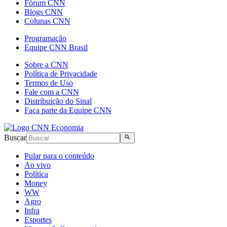
Fórum CNN
Blogs CNN
Colunas CNN
Programação
Equipe CNN Brasil
Sobre a CNN
Política de Privacidade
Termos de Uso
Fale com a CNN
Distribuição do Sinal
Faça parte da Equipe CNN
Buscar
Pular para o conteúdo
Ao vivo
Política
Money
WW
Agro
Infra
Esportes