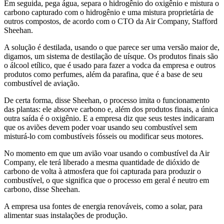
Em seguida, pega água, separa o hidrogênio do oxigênio e mistura o
carbono capturado com o hidrogênio e uma mistura proprietária de
outros compostos, de acordo com o CTO da Air Company, Stafford
Sheehan.
A solução é destilada, usando o que parece ser uma versão maior de,
digamos, um sistema de destilação de uísque. Os produtos finais são
o álcool etílico, que é usado para fazer a vodca da empresa e outros
produtos como perfumes, além da parafina, que é a base de seu
combustível de aviação.
De certa forma, disse Sheehan, o processo imita o funcionamento
das plantas: ele absorve carbono e, além dos produtos finais, a única
outra saída é o oxigênio. E a empresa diz que seus testes indicaram
que os aviões devem poder voar usando seu combustível sem
misturá-lo com combustíveis fósseis ou modificar seus motores.
No momento em que um avião voar usando o combustível da Air
Company, ele terá liberado a mesma quantidade de dióxido de
carbono de volta à atmosfera que foi capturada para produzir o
combustível, o que significa que o processo em geral é neutro em
carbono, disse Sheehan.
A empresa usa fontes de energia renováveis, como a solar, para
alimentar suas instalações de produção.