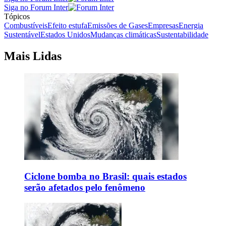
Siga no Forum Inter
Tópicos
Combustíveis
Efeito estufa
Emissões de Gases
Empresas
Energia
Sustentável
Estados Unidos
Mudanças climáticas
Sustentabilidade
Mais Lidas
Ciclone bomba no Brasil: quais estados
serão afetados pelo fenômeno