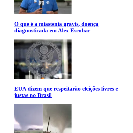
O que é a miastenia gravis, doença
diagnosticada em Alex Escobar
EUA dizem que respeitarão eleições livres e
justas no Brasil