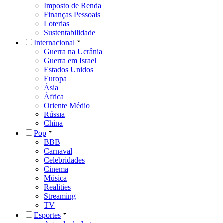
Imposto de Renda
Finanças Pessoais
Loterias
Sustentabilidade
Internacional
Guerra na Ucrânia
Guerra em Israel
Estados Unidos
Europa
Ásia
África
Oriente Médio
Rússia
China
Pop
BBB
Carnaval
Celebridades
Cinema
Música
Realities
Streaming
TV
Esportes