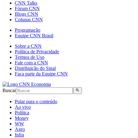
CNN Talks
Fórum CNN
Blogs CNN
Colunas CNN
Programação
Equipe CNN Brasil
Sobre a CNN
Política de Privacidade
Termos de Uso
Fale com a CNN
Distribuição do Sinal
Faça parte da Equipe CNN
Buscar
Pular para o conteúdo
Ao vivo
Política
Money
WW
Agro
Infra