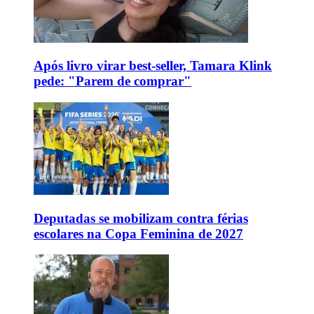
Após livro virar best-seller, Tamara Klink
pede: "Parem de comprar"
Deputadas se mobilizam contra férias
escolares na Copa Feminina de 2027