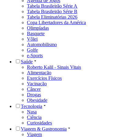
Agenda de Jogos
Tabela Brasileirão Série A
Tabela Brasileirão Série B
Tabela Eliminatórias 2026
Copa Libertadores da América
Olimpíadas
Basquete
Vôlei
Automobilismo
Golfe
e-Sports
Saúde
Roberto Kalil - Sinais Vitais
Alimentação
Exercícios Físicos
Vacinação
Câncer
Drogas
Obesidade
Tecnologia
Nasa
Ciência
Curiosidades
Viagem & Gastronomia
Viagem