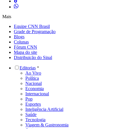
Mais
Equipe CNN Brasil
Grade de Programação
Blogs
Colunas
Fórum CNN
Mapa do site
Distribuição do Sinal
Editorias
Ao Vivo
Política
Nacional
Economia
Internacional
Pop
Esportes
Inteligência Artificial
Saúde
Tecnologia
Viagem & Gastronomia