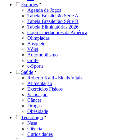
Esportes
Agenda de Jogos
Tabela Brasileirão Série A
Tabela Brasileirão Série B
Tabela Eliminatórias 2026
Copa Libertadores da América
Olimpíadas
Basquete
Vôlei
Automobilismo
Golfe
e-Sports
Saúde
Roberto Kalil - Sinais Vitais
Alimentação
Exercícios Físicos
Vacinação
Câncer
Drogas
Obesidade
Tecnologia
Nasa
Ciência
Curiosidades