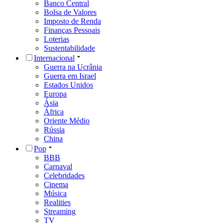
Banco Central
Bolsa de Valores
Imposto de Renda
Finanças Pessoais
Loterias
Sustentabilidade
Internacional
Guerra na Ucrânia
Guerra em Israel
Estados Unidos
Europa
Ásia
África
Oriente Médio
Rússia
China
Pop
BBB
Carnaval
Celebridades
Cinema
Música
Realities
Streaming
TV