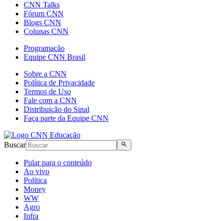
CNN Talks
Fórum CNN
Blogs CNN
Colunas CNN
Programação
Equipe CNN Brasil
Sobre a CNN
Política de Privacidade
Termos de Uso
Fale com a CNN
Distribuição do Sinal
Faça parte da Equipe CNN
Buscar
Pular para o conteúdo
Ao vivo
Política
Money
WW
Agro
Infra