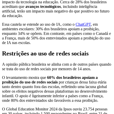
impacto da tecnologia na educação. Cerca de 28% dos brasileiros
acreditam que
avanços tecnológicos
, incluindo inteligência
artificial, terão um impacto mais negativo do que positivo no futuro
da educação.
Essa cautela se estende ao uso de IA, como o
ChatGPT
, em
ambientes escolares: 30% dos brasileiros apoiam a proibição,
enquanto 34% se opõem. Em contraste, em países como o Canadá e
a França, mais de 50% dos entrevistados apoiam a proibição do uso
de IA nas escolas.
Restrições ao uso de redes sociais
A opinião pública brasileira se alinha com a de outros países quando
se trata do uso de redes sociais por menores de 14 anos.
O levantamento mostra que
60% dos brasileiros apoiam a
proibição do uso de redes sociais
por crianças dessa faixa etária
tanto dentro quanto fora das escolas, refletindo uma lacuna global
sobre os efeitos negativos dessas plataformas no desenvolvimento
infantil. O apoio é ligeiramente inferior a países como a França,
onde 80% dos entrevistados são favoráveis a essa proibição.
O Global Education Monitor 2024 da Ipsos ouviu 23.754 pessoas
em 30 países, incluindo 1.500 respondentes no Brasil, entre 21 de