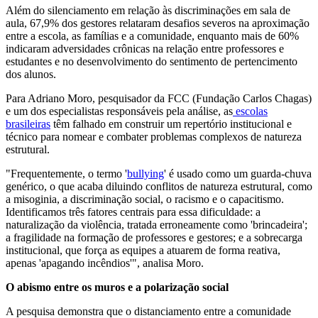
Além do silenciamento em relação às discriminações em sala de
aula, 67,9% dos gestores relataram desafios severos na aproximação
entre a escola, as famílias e a comunidade, enquanto mais de 60%
indicaram adversidades crônicas na relação entre professores e
estudantes e no desenvolvimento do sentimento de pertencimento
dos alunos.
Para Adriano Moro, pesquisador da FCC (Fundação Carlos Chagas)
e um dos especialistas responsáveis pela análise, as
escolas
brasileiras
têm falhado em construir um repertório institucional e
técnico para nomear e combater problemas complexos de natureza
estrutural.
"Frequentemente, o termo '
bullying
' é usado como um guarda-chuva
genérico, o que acaba diluindo conflitos de natureza estrutural, como
a misoginia, a discriminação social, o racismo e o capacitismo.
Identificamos três fatores centrais para essa dificuldade: a
naturalização da violência, tratada erroneamente como 'brincadeira';
a fragilidade na formação de professores e gestores; e a sobrecarga
institucional, que força as equipes a atuarem de forma reativa,
apenas 'apagando incêndios'", analisa Moro.
O abismo entre os muros e a polarização social
A pesquisa demonstra que o distanciamento entre a comunidade