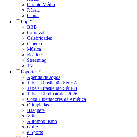
Oriente Médio
Rússia
China
Pop
BBB
Carnaval
Celebridades
Cinema
Música
Realities
Streaming
TV
Esportes
Agenda de Jogos
Tabela Brasileirão Série A
Tabela Brasileirão Série B
Tabela Eliminatórias 2026
Copa Libertadores da América
Olimpíadas
Basquete
Vôlei
Automobilismo
Golfe
e-Sports