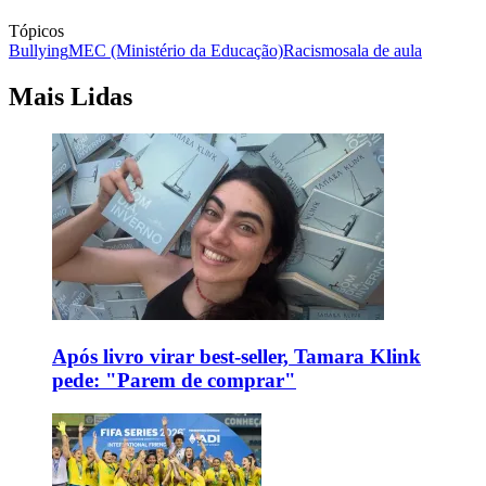
Tópicos
Bullying
MEC (Ministério da Educação)
Racismo
sala de aula
Mais Lidas
Após livro virar best-seller, Tamara Klink
pede: "Parem de comprar"