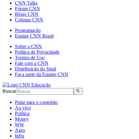
CNN Talks
Fórum CNN
Blogs CNN
Colunas CNN
Programação
Equipe CNN Brasil
Sobre a CNN
Política de Privacidade
Termos de Uso
Fale com a CNN
Distribuição do Sinal
Faça parte da Equipe CNN
Buscar
Pular para o conteúdo
Ao vivo
Política
Money
WW
Agro
Infra