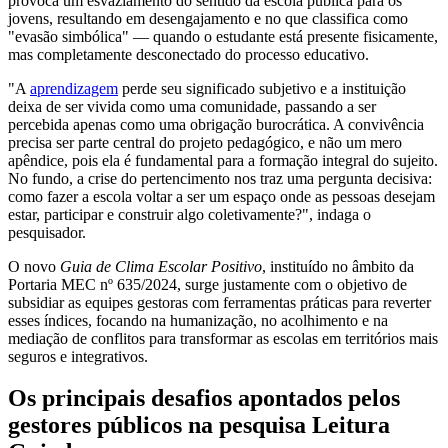
provoca um esvaziamento do sentido da escola pública para os
jovens, resultando em desengajamento e no que classifica como
"evasão simbólica" — quando o estudante está presente fisicamente,
mas completamente desconectado do processo educativo.
"A
aprendizagem
perde seu significado subjetivo e a instituição
deixa de ser vivida como uma comunidade, passando a ser
percebida apenas como uma obrigação burocrática. A convivência
precisa ser parte central do projeto pedagógico, e não um mero
apêndice, pois ela é fundamental para a formação integral do sujeito.
No fundo, a crise do pertencimento nos traz uma pergunta decisiva:
como fazer a escola voltar a ser um espaço onde as pessoas desejam
estar, participar e construir algo coletivamente?", indaga o
pesquisador.
O novo
Guia de Clima Escolar Positivo
, instituído no âmbito da
Portaria MEC nº 635/2024, surge justamente com o objetivo de
subsidiar as equipes gestoras com ferramentas práticas para reverter
esses índices, focando na humanização, no acolhimento e na
mediação de conflitos para transformar as escolas em territórios mais
seguros e integrativos.
Os principais desafios apontados pelos
gestores públicos na pesquisa Leitura