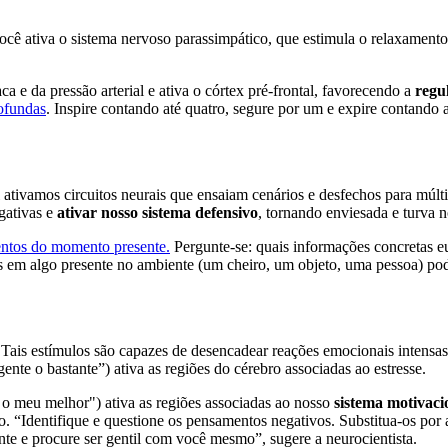
ocê ativa o sistema nervoso parassimpático, que estimula o relaxamento
a e da pressão arterial e ativa o córtex pré-frontal, favorecendo a
regu
rofundas
. Inspire contando até quatro, segure por um e expire contando a
ativamos circuitos neurais que ensaiam cenários e desfechos para múlti
gativas e
ativar nosso sistema defensivo
, tornando enviesada e turva n
mentos do momento presente.
Pergunte-se: quais informações concretas e
tos em algo presente no ambiente (um cheiro, um objeto, uma pessoa) p
Tais estímulos são capazes de desencadear reações emocionais intensas
ente o bastante”) ativa as regiões do cérebro associadas ao estresse.
 o meu melhor") ativa as regiões associadas ao nosso
sistema motivacio
ão.
“
Identifique e questione os pensamentos negativos. Substitua-os por a
te e procure ser gentil com você mesmo
”, sugere a neurocientista.