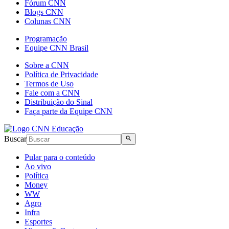
Fórum CNN
Blogs CNN
Colunas CNN
Programação
Equipe CNN Brasil
Sobre a CNN
Política de Privacidade
Termos de Uso
Fale com a CNN
Distribuição do Sinal
Faça parte da Equipe CNN
Buscar
Pular para o conteúdo
Ao vivo
Política
Money
WW
Agro
Infra
Esportes