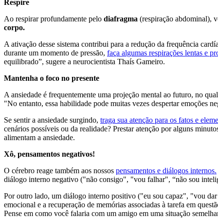
Respire
Ao respirar profundamente pelo
diafragma
(respiração abdominal), v
corpo.
A ativação desse sistema contribui para a redução da frequência cardíac
durante um momento de pressão,
faça algumas respirações lentas e p
equilibrado”, sugere a neurocientista Thaís Gameiro.
Mantenha o foco no presente
A ansiedade é frequentemente uma projeção mental ao futuro, no qual 
"No entanto, essa habilidade pode muitas vezes despertar emoções ne
Se sentir a ansiedade surgindo,
traga sua atenção para os fatos e ele
cenários possíveis ou da realidade? Prestar atenção por alguns minu
alimentam a ansiedade.
Xô, pensamentos negativos!
O cérebro reage também aos nossos
pensamentos e diálogos internos.
diálogo interno negativo ("não consigo", "vou falhar", “não sou intelig
Por outro lado, um diálogo interno positivo ("
e
u sou capaz", "
v
ou dar
emocional e a recuperação de memórias associadas à tarefa em quest
Pense em como você falaria com um amigo em uma situação semelhan