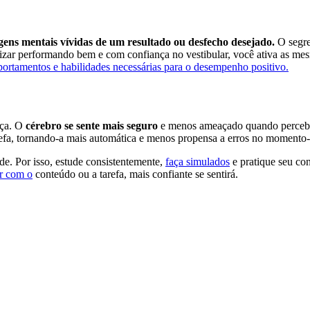
ens mentais vívidas de um resultado ou desfecho desejado.
O segre
izar performando bem e com confiança no vestibular, você ativa as mesm
ortamentos e habilidades necessárias para o desempenho positivo.
nça. O
cérebro se sente mais seguro
e menos ameaçado quando perceb
tarefa, tornando-a mais automática e menos propensa a erros no momento
de. Por isso, estude consistentemente,
faça simulados
e pratique seu co
er com o
conteúdo ou a tarefa, mais confiante se sentirá.