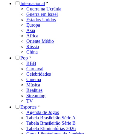
Internacional
Guerra na Ucrânia
Guerra em Israel
Estados Unidos
Europa
Ásia
África
Oriente Médio
Rússia
China
Pop
BBB
Carnaval
Celebridades
Cinema
Música
Realities
Streaming
TV
Esportes
Agenda de Jogos
Tabela Brasileirão Série A
Tabela Brasileirão Série B
Tabela Eliminatórias 2026
Copa Libertadores da América