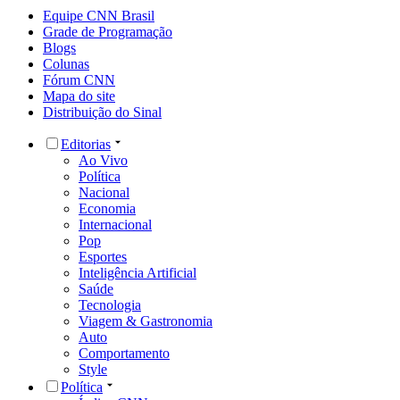
Equipe CNN Brasil
Grade de Programação
Blogs
Colunas
Fórum CNN
Mapa do site
Distribuição do Sinal
Editorias
Ao Vivo
Política
Nacional
Economia
Internacional
Pop
Esportes
Inteligência Artificial
Saúde
Tecnologia
Viagem & Gastronomia
Auto
Comportamento
Style
Política