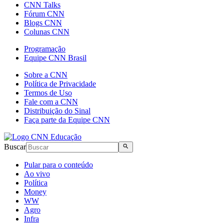
CNN Talks
Fórum CNN
Blogs CNN
Colunas CNN
Programação
Equipe CNN Brasil
Sobre a CNN
Política de Privacidade
Termos de Uso
Fale com a CNN
Distribuição do Sinal
Faça parte da Equipe CNN
Buscar
Pular para o conteúdo
Ao vivo
Política
Money
WW
Agro
Infra