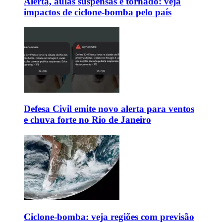
Alerta, aulas suspensas e tornado: veja
impactos de ciclone-bomba pelo país
Defesa Civil emite novo alerta para ventos
e chuva forte no Rio de Janeiro
Ciclone-bomba: veja regiões com previsão