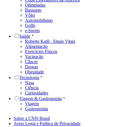
Olimpíadas
Basquete
Vôlei
Automobilismo
Golfe
e-Sports
Saúde
Roberto Kalil - Sinais Vitais
Alimentação
Exercícios Físicos
Vacinação
Câncer
Drogas
Obesidade
Tecnologia
Nasa
Ciência
Curiosidades
Viagem & Gastronomia
Viagem
Gastronomia
Sobre a CNN Brasil
Aviso Legal e Política de Privacidade