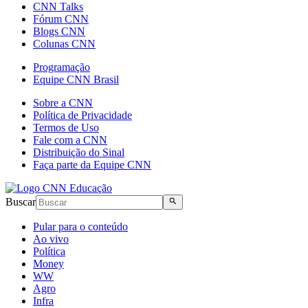
CNN Talks
Fórum CNN
Blogs CNN
Colunas CNN
Programação
Equipe CNN Brasil
Sobre a CNN
Política de Privacidade
Termos de Uso
Fale com a CNN
Distribuição do Sinal
Faça parte da Equipe CNN
Buscar
Pular para o conteúdo
Ao vivo
Política
Money
WW
Agro
Infra