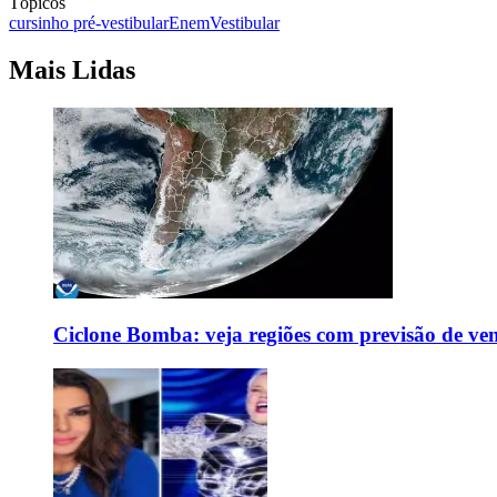
Tópicos
cursinho pré-vestibular
Enem
Vestibular
Mais Lidas
Ciclone Bomba: veja regiões com previsão de ven