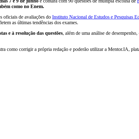
dias 7 e 9 de junho
e contará com 90 questões de múltipla escolha de
ambém como no Enem.
oficiais de avaliações do
Instituto Nacional de Estudos e Pesquisas E
fletem as últimas tendências dos exames.
stas e à resolução das questões
, além de uma análise de desempenho, 
ra como corrigir a própria redação e poderão utilizar a Mentor.IA, pla