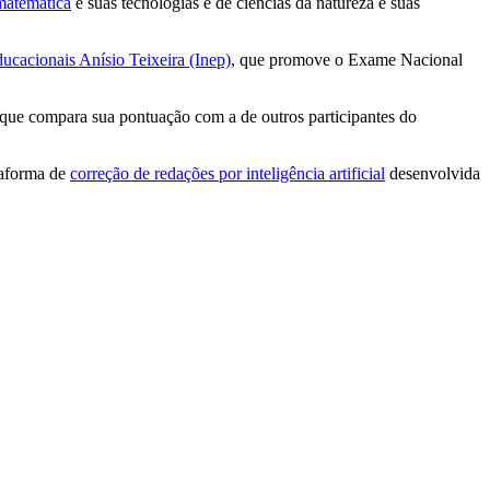
matemática
e suas tecnologias e de ciências da natureza e suas
ducacionais Anísio Teixeira (Inep)
, que promove o Exame Nacional
que compara sua pontuação com a de outros participantes do
taforma de
correção de redações por inteligência artificial
desenvolvida