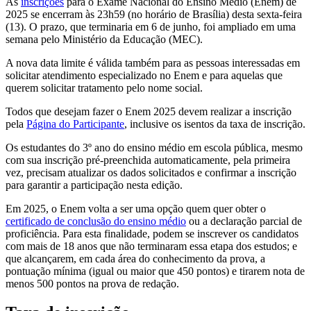
As
inscrições
para o Exame Nacional do Ensino Médio (Enem) de
2025 se encerram às 23h59 (no horário de Brasília) desta sexta-feira
(13). O prazo, que terminaria em 6 de junho, foi ampliado em uma
semana pelo Ministério da Educação (MEC).
A nova data limite é válida também para as pessoas interessadas em
solicitar atendimento especializado no Enem e para aquelas que
querem solicitar tratamento pelo nome social.
Todos que desejam fazer o Enem 2025 devem realizar a inscrição
pela
Página do Participante
, inclusive os isentos da taxa de inscrição.
Os estudantes do 3º ano do ensino médio em escola pública, mesmo
com sua inscrição pré-preenchida automaticamente, pela primeira
vez, precisam atualizar os dados solicitados e confirmar a inscrição
para garantir a participação nesta edição.
Em 2025, o Enem volta a ser uma opção quem quer obter o
certificado de conclusão do ensino médio
ou a declaração parcial de
proficiência. Para esta finalidade, podem se inscrever os candidatos
com mais de 18 anos que não terminaram essa etapa dos estudos; e
que alcançarem, em cada área do conhecimento da prova, a
pontuação mínima (igual ou maior que 450 pontos) e tirarem nota de
menos 500 pontos na prova de redação.