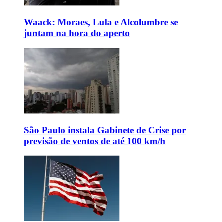
Waack: Moraes, Lula e Alcolumbre se
juntam na hora do aperto
São Paulo instala Gabinete de Crise por
previsão de ventos de até 100 km/h