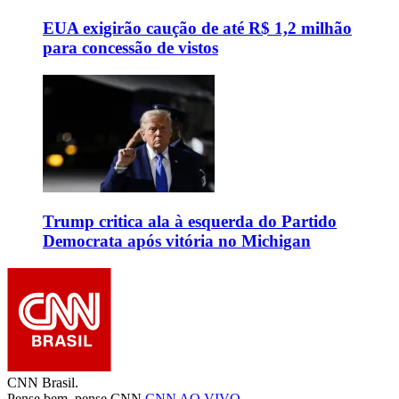
EUA exigirão caução de até R$ 1,2 milhão
para concessão de vistos
Trump critica ala à esquerda do Partido
Democrata após vitória no Michigan
CNN Brasil.
Pense bem, pense CNN.
CNN AO VIVO