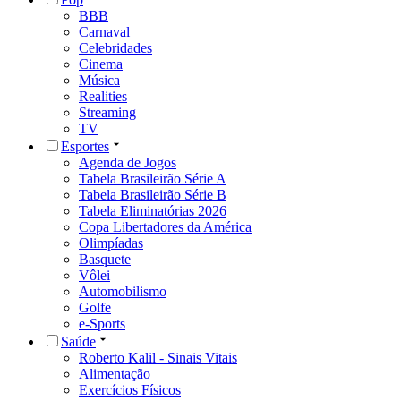
BBB
Carnaval
Celebridades
Cinema
Música
Realities
Streaming
TV
Esportes
Agenda de Jogos
Tabela Brasileirão Série A
Tabela Brasileirão Série B
Tabela Eliminatórias 2026
Copa Libertadores da América
Olimpíadas
Basquete
Vôlei
Automobilismo
Golfe
e-Sports
Saúde
Roberto Kalil - Sinais Vitais
Alimentação
Exercícios Físicos