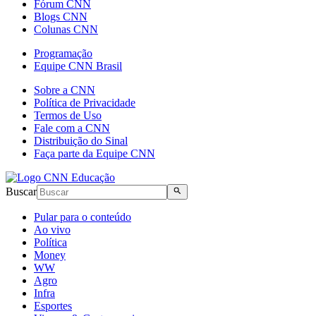
Fórum CNN
Blogs CNN
Colunas CNN
Programação
Equipe CNN Brasil
Sobre a CNN
Política de Privacidade
Termos de Uso
Fale com a CNN
Distribuição do Sinal
Faça parte da Equipe CNN
Buscar
Pular para o conteúdo
Ao vivo
Política
Money
WW
Agro
Infra
Esportes