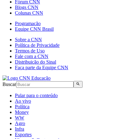
Fórum CNN
Blogs CNN
Colunas CNN
Programação
Equipe CNN Brasil
Sobre a CNN
Política de Privacidade
Termos de Uso
Fale com a CNN
Distribuição do Sinal
Faça parte da Equipe CNN
Buscar
Pular para o conteúdo
Ao vivo
Política
Money
WW
Agro
Infra
Esportes