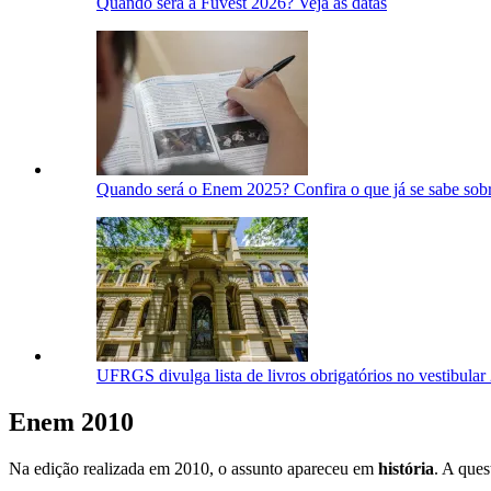
Quando será a Fuvest 2026? Veja as datas
Quando será o Enem 2025? Confira o que já se sabe sobr
UFRGS divulga lista de livros obrigatórios no vestibular
Enem 2010
Na edição realizada em 2010, o assunto apareceu em
história
. A ques