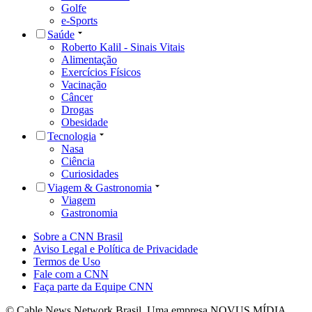
Golfe
e-Sports
Saúde
Roberto Kalil - Sinais Vitais
Alimentação
Exercícios Físicos
Vacinação
Câncer
Drogas
Obesidade
Tecnologia
Nasa
Ciência
Curiosidades
Viagem & Gastronomia
Viagem
Gastronomia
Sobre a CNN Brasil
Aviso Legal e Política de Privacidade
Termos de Uso
Fale com a CNN
Faça parte da Equipe CNN
© Cable News Network Brasil. Uma empresa NOVUS MÍDIA.