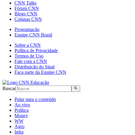
CNN Talks
Fórum CNN
Blogs CNN
Colunas CNN
Programação
Equipe CNN Brasil
Sobre a CNN
Política de Privacidade
Termos de Uso
Fale com a CNN
Distribuição do Sinal
Faça parte da Equipe CNN
Buscar
Pular para o conteúdo
Ao vivo
Política
Money
WW
Agro
Infra