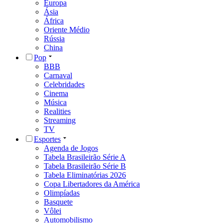
Europa
Ásia
África
Oriente Médio
Rússia
China
Pop
BBB
Carnaval
Celebridades
Cinema
Música
Realities
Streaming
TV
Esportes
Agenda de Jogos
Tabela Brasileirão Série A
Tabela Brasileirão Série B
Tabela Eliminatórias 2026
Copa Libertadores da América
Olimpíadas
Basquete
Vôlei
Automobilismo