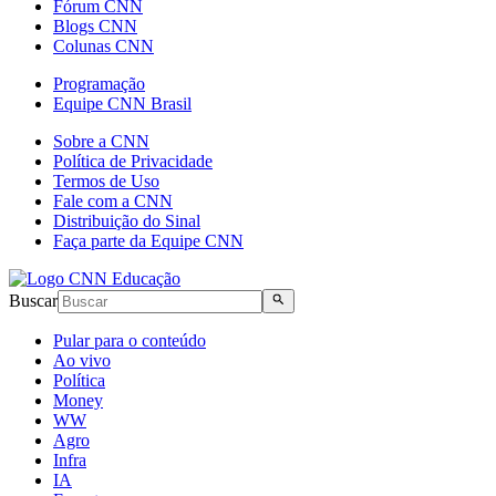
Fórum CNN
Blogs CNN
Colunas CNN
Programação
Equipe CNN Brasil
Sobre a CNN
Política de Privacidade
Termos de Uso
Fale com a CNN
Distribuição do Sinal
Faça parte da Equipe CNN
Buscar
Pular para o conteúdo
Ao vivo
Política
Money
WW
Agro
Infra
IA