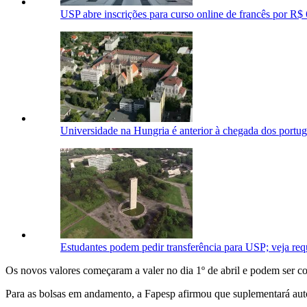
USP abre inscrições para curso online de francês por R$
Universidade na Hungria é anterior à chegada dos portug
Estudantes podem pedir transferência para USP; veja requ
Os novos valores começaram a valer no dia 1º de abril e podem ser c
Para as bolsas em andamento, a Fapesp afirmou que suplementará autom