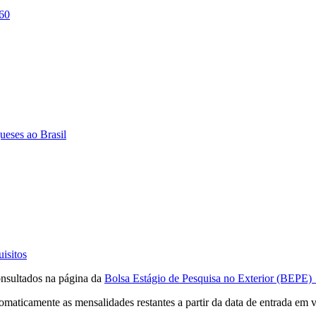
 60
ueses ao Brasil
isitos
onsultados na página da
Bolsa Estágio de Pesquisa no Exterior (BEPE) 
aticamente as mensalidades restantes a partir da data de entrada em v