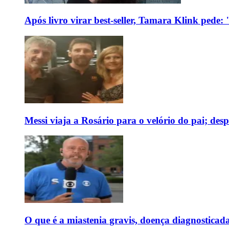
Após livro virar best-seller, Tamara Klink pede
Messi viaja a Rosário para o velório do pai; des
O que é a miastenia gravis, doença diagnostica