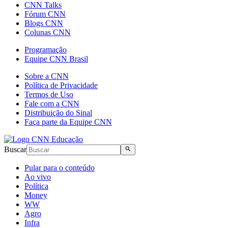
CNN Talks
Fórum CNN
Blogs CNN
Colunas CNN
Programação
Equipe CNN Brasil
Sobre a CNN
Política de Privacidade
Termos de Uso
Fale com a CNN
Distribuição do Sinal
Faça parte da Equipe CNN
Buscar
Pular para o conteúdo
Ao vivo
Política
Money
WW
Agro
Infra