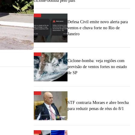
ciclone-bomba pelo país
Defesa Civil emite novo alerta para
ventos e chuva forte no Rio de
Janeiro
Ciclone-bomba: veja regiões com
previsão de ventos fortes no estado
de SP
STF contraria Moraes e abre brecha
para reduzir penas de réus do 8/1