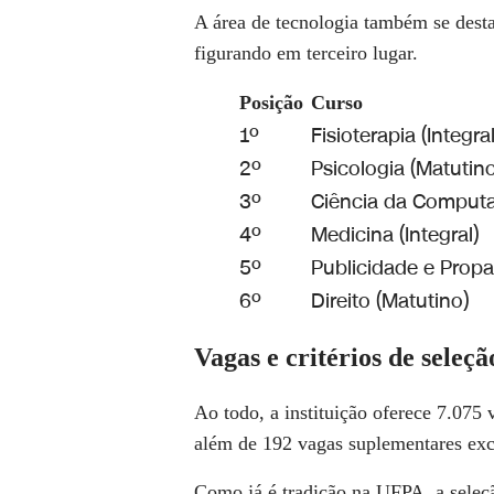
A área de tecnologia também se dest
figurando em terceiro lugar.
Posição
Curso
1º
Fisioterapia (Integral
2º
Psicologia (Matutino
3º
Ciência da Computa
4º
Medicina (Integral)
5º
Publicidade e Prop
6º
Direito (Matutino)
Vagas e critérios de seleçã
Ao todo, a instituição oferece
7.075 
além de
192 vagas suplementares
exc
Como já é tradição na UFPA, a seleçã