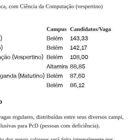
aca, com Ciência da Computação (vespertino)
Campus
Candidatos/Vaga
)
Belém
143,33
)
Belém
142,17
ção (Vespertino)
Belém
108,00
Altamira
88,85
aganda (Matutino)
Belém
87,60
Belém
86,12
o
vagas regulares
, distribuídas entre seus diversos campi,
lusivas para PcD (pessoas com deficiência).
o dos novos calouros será feita integralmente por