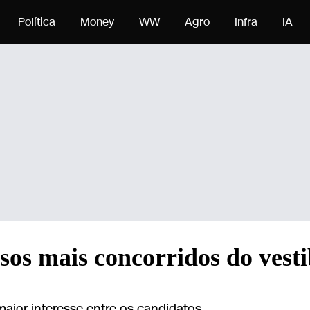
onteúdo
Política
Money
WW
Agro
Infra
IA
sos mais concorridos do vest
aior interesse entre os candidatos