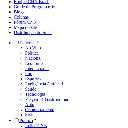
Equipe CNN Brasil
Grade de Programação
Blogs
Colunas
Fórum CNN
Mapa do site
Distribuição do Sinal
Editorias
Ao Vivo
Política
Nacional
Economia
Internacional
Pop
Esportes
Inteligência Artificial
Saúde
Tecnologia
Viagem & Gastronomia
Auto
Comportamento
Style
Política
Índice CNN