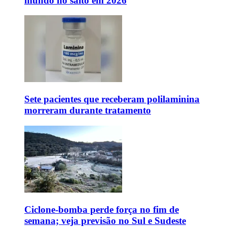
mundo no salto em 2026
Sete pacientes que receberam polilaminina
morreram durante tratamento
Ciclone-bomba perde força no fim de
semana; veja previsão no Sul e Sudeste