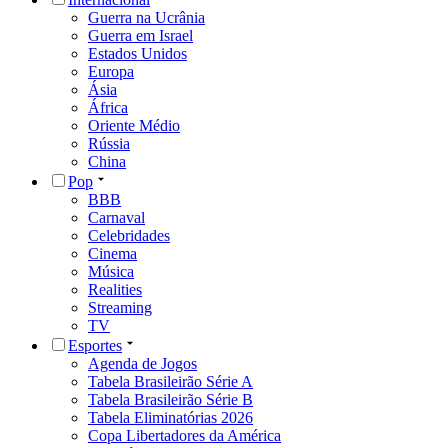
Guerra na Ucrânia
Guerra em Israel
Estados Unidos
Europa
Ásia
África
Oriente Médio
Rússia
China
Pop
BBB
Carnaval
Celebridades
Cinema
Música
Realities
Streaming
TV
Esportes
Agenda de Jogos
Tabela Brasileirão Série A
Tabela Brasileirão Série B
Tabela Eliminatórias 2026
Copa Libertadores da América