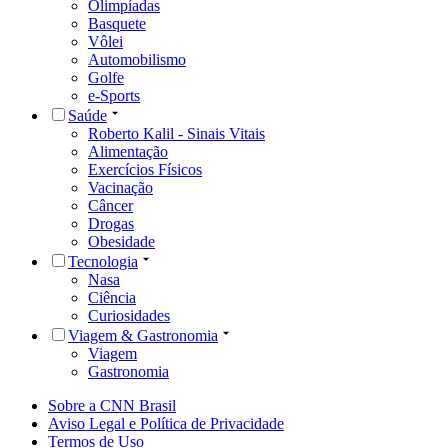
Olimpíadas
Basquete
Vôlei
Automobilismo
Golfe
e-Sports
Saúde
Roberto Kalil - Sinais Vitais
Alimentação
Exercícios Físicos
Vacinação
Câncer
Drogas
Obesidade
Tecnologia
Nasa
Ciência
Curiosidades
Viagem & Gastronomia
Viagem
Gastronomia
Sobre a CNN Brasil
Aviso Legal e Política de Privacidade
Termos de Uso