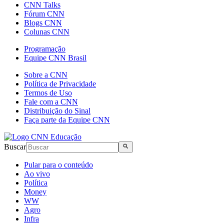
CNN Talks
Fórum CNN
Blogs CNN
Colunas CNN
Programação
Equipe CNN Brasil
Sobre a CNN
Política de Privacidade
Termos de Uso
Fale com a CNN
Distribuição do Sinal
Faça parte da Equipe CNN
Buscar
Pular para o conteúdo
Ao vivo
Política
Money
WW
Agro
Infra