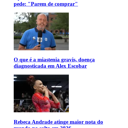
pede: "Parem de comprar"
O que é a miastenia gravis, doença
diagnosticada em Alex Escobar
Rebeca Andrade atinge maior nota do