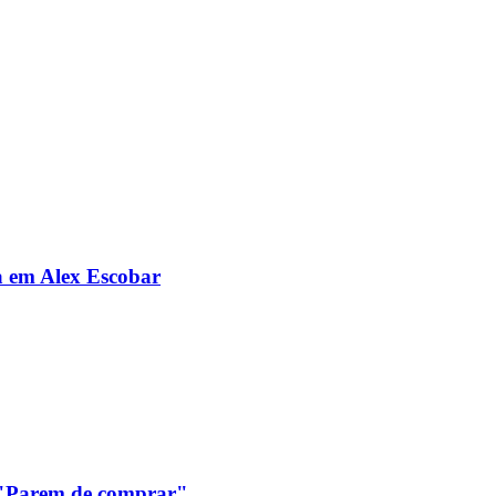
da em Alex Escobar
: "Parem de comprar"