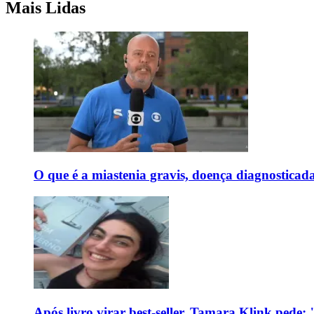
Mais Lidas
O que é a miastenia gravis, doença diagnostica
Após livro virar best-seller, Tamara Klink pede