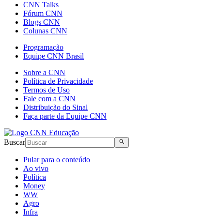
CNN Talks
Fórum CNN
Blogs CNN
Colunas CNN
Programação
Equipe CNN Brasil
Sobre a CNN
Política de Privacidade
Termos de Uso
Fale com a CNN
Distribuição do Sinal
Faça parte da Equipe CNN
Buscar
Pular para o conteúdo
Ao vivo
Política
Money
WW
Agro
Infra