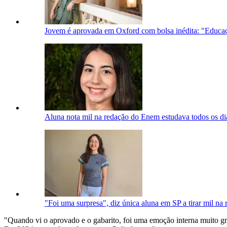
Jovem é aprovada em Oxford com bolsa inédita: "Educa
Aluna nota mil na redação do Enem estudava todos os di
"Foi uma surpresa", diz única aluna em SP a tirar mil n
"Quando vi o aprovado e o gabarito, foi uma emoção interna muito g