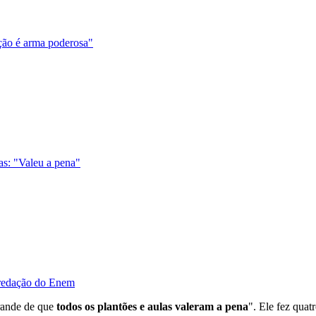
ção é arma poderosa"
as: "Valeu a pena"
a redação do Enem
rande de que
todos os plantões e aulas valeram a pena
". Ele fez quat