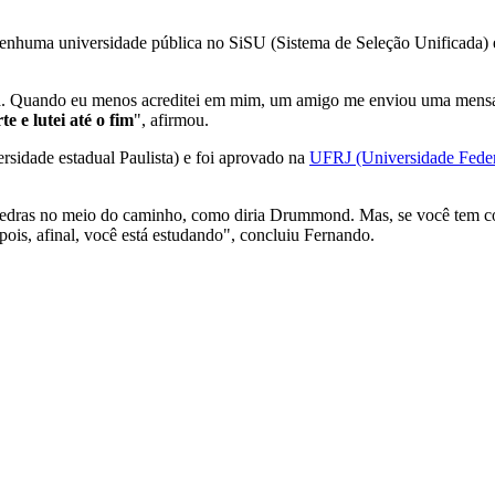
nhuma universidade pública no SiSU (Sistema de Seleção Unificada) 
Paraná. Quando eu menos acreditei em mim, um amigo me enviou uma men
e e lutei até o fim
", afirmou.
rsidade estadual Paulista) e foi aprovado na
UFRJ (Universidade Federa
edras no meio do caminho, como diria Drummond. Mas, se você tem con
 pois, afinal, você está estudando", concluiu Fernando.