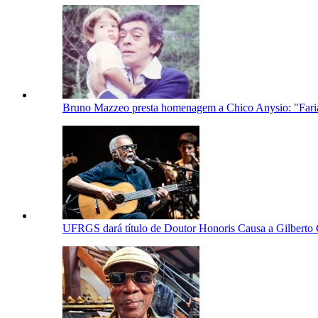
Bruno Mazzeo presta homenagem a Chico Anysio: "Fari
UFRGS dará título de Doutor Honoris Causa a Gilberto 