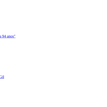
a 94 anos"
Gil