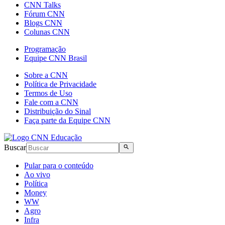
CNN Talks
Fórum CNN
Blogs CNN
Colunas CNN
Programação
Equipe CNN Brasil
Sobre a CNN
Política de Privacidade
Termos de Uso
Fale com a CNN
Distribuição do Sinal
Faça parte da Equipe CNN
Buscar
Pular para o conteúdo
Ao vivo
Política
Money
WW
Agro
Infra