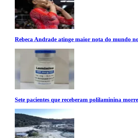
Rebeca Andrade atinge maior nota do mundo no
Sete pacientes que receberam polilaminina mor