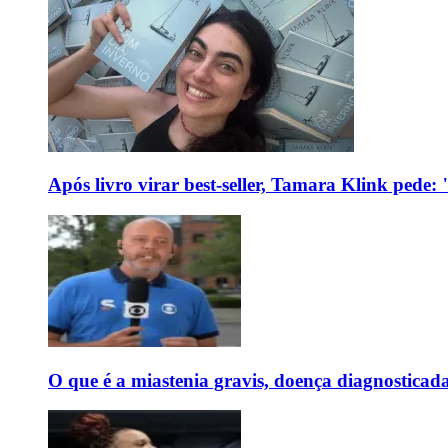
Após livro virar best-seller, Tamara Klink pede
O que é a miastenia gravis, doença diagnostica