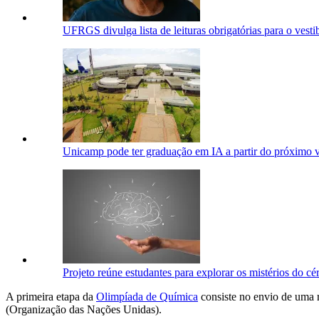
UFRGS divulga lista de leituras obrigatórias para o vesti
Unicamp pode ter graduação em IA a partir do próximo v
Projeto reúne estudantes para explorar os mistérios do cé
A primeira etapa da
Olimpíada de Química
consiste no envio de uma
(Organização das Nações Unidas).