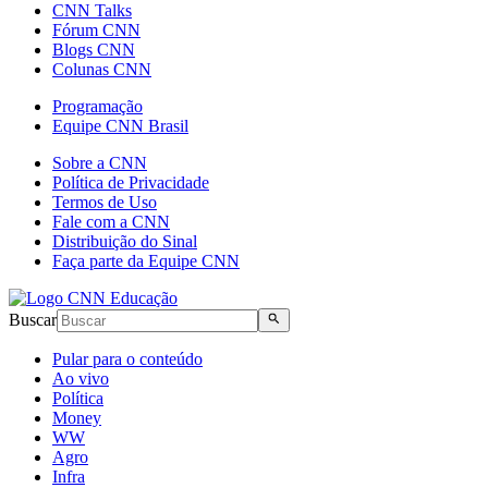
CNN Talks
Fórum CNN
Blogs CNN
Colunas CNN
Programação
Equipe CNN Brasil
Sobre a CNN
Política de Privacidade
Termos de Uso
Fale com a CNN
Distribuição do Sinal
Faça parte da Equipe CNN
Buscar
Pular para o conteúdo
Ao vivo
Política
Money
WW
Agro
Infra