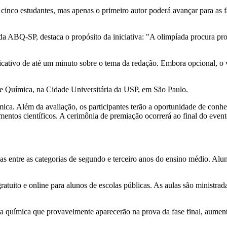
inco estudantes, mas apenas o primeiro autor poderá avançar para as f
da ABQ-SP, destaca o propósito da iniciativa: "A olimpíada procura pr
cativo de até um minuto sobre o tema da redação. Embora opcional, o 
o de Química, na Cidade Universitária da USP, em São Paulo.
ca. Além da avaliação, os participantes terão a oportunidade de conhe
imentos científicos. A cerimônia de premiação ocorrerá ao final do event
as entre as categorias de segundo e terceiro anos do ensino médio. Alu
tuito e online para alunos de escolas públicas. As aulas são ministrad
 da química que provavelmente aparecerão na prova da fase final, aumen