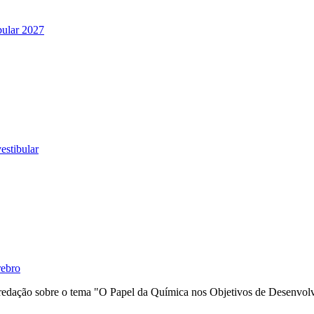
bular 2027
estibular
rebro
 redação sobre o tema "O Papel da Química nos Objetivos de Desenvo