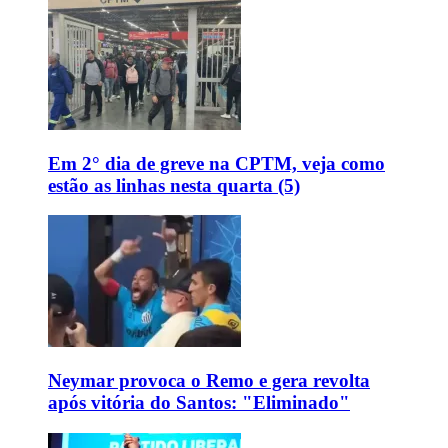
Em 2° dia de greve na CPTM, veja como
estão as linhas nesta quarta (5)
Neymar provoca o Remo e gera revolta
após vitória do Santos: "Eliminado"