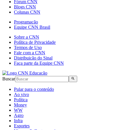
Fórum CNN
Blogs CNN
Colunas CNN
Programação
Equipe CNN Brasil
Sobre a CNN
Política de Privacidade
Termos de Uso
Fale com a CNN
Distribuição do Sinal
Faça parte da Equipe CNN
Buscar
Pular para o conteúdo
Ao vivo
Política
Money
WW
Agro
Infra
Esportes