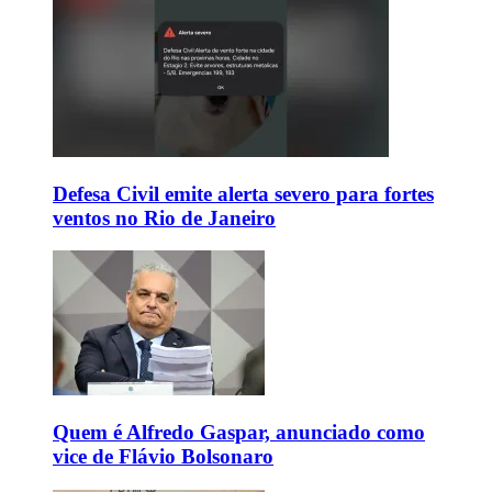
Defesa Civil emite alerta severo para fortes
ventos no Rio de Janeiro
Quem é Alfredo Gaspar, anunciado como
vice de Flávio Bolsonaro