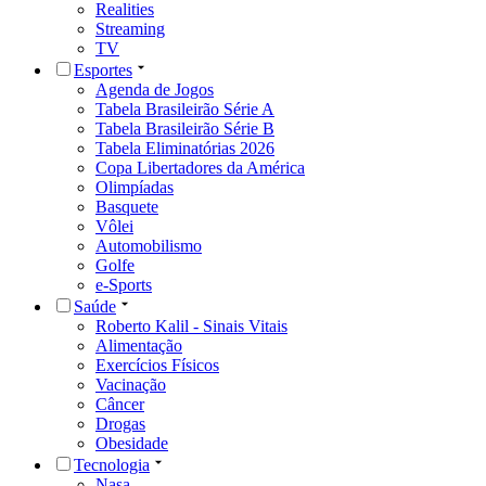
Realities
Streaming
TV
Esportes
Agenda de Jogos
Tabela Brasileirão Série A
Tabela Brasileirão Série B
Tabela Eliminatórias 2026
Copa Libertadores da América
Olimpíadas
Basquete
Vôlei
Automobilismo
Golfe
e-Sports
Saúde
Roberto Kalil - Sinais Vitais
Alimentação
Exercícios Físicos
Vacinação
Câncer
Drogas
Obesidade
Tecnologia
Nasa