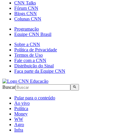
CNN Talks
Fórum CNN
Blogs CNN
Colunas CNN
Programação
Equipe CNN Brasil
Sobre a CNN
Política de Privacidade
Termos de Uso
Fale com a CNN
Distribuição do Sinal
Faça parte da Equipe CNN
Buscar
Pular para o conteúdo
Ao vivo
Política
Money
WW
Agro
Infra