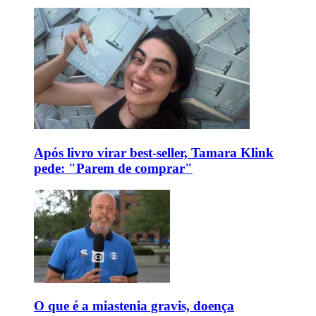
Após livro virar best-seller, Tamara Klink
pede: "Parem de comprar"
O que é a miastenia gravis, doença