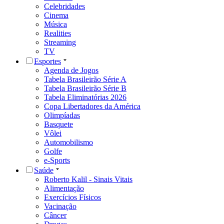
Celebridades
Cinema
Música
Realities
Streaming
TV
Esportes
Agenda de Jogos
Tabela Brasileirão Série A
Tabela Brasileirão Série B
Tabela Eliminatórias 2026
Copa Libertadores da América
Olimpíadas
Basquete
Vôlei
Automobilismo
Golfe
e-Sports
Saúde
Roberto Kalil - Sinais Vitais
Alimentação
Exercícios Físicos
Vacinação
Câncer