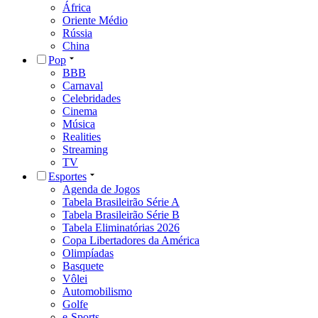
África
Oriente Médio
Rússia
China
Pop
BBB
Carnaval
Celebridades
Cinema
Música
Realities
Streaming
TV
Esportes
Agenda de Jogos
Tabela Brasileirão Série A
Tabela Brasileirão Série B
Tabela Eliminatórias 2026
Copa Libertadores da América
Olimpíadas
Basquete
Vôlei
Automobilismo
Golfe
e-Sports