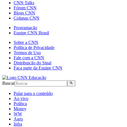
CNN Talks
Fórum CNN
Blogs CNN
Colunas CNN
Programação
Equipe CNN Brasil
Sobre a CNN
Política de Privacidade
Termos de Uso
Fale com a CNN
Distribuição do Sinal
Faça parte da Equipe CNN
Buscar
Pular para o conteúdo
Ao vivo
Política
Money
WW
Agro
Infra