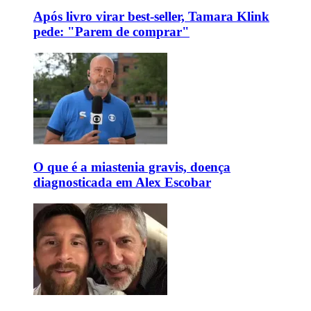
Após livro virar best-seller, Tamara Klink
pede: "Parem de comprar"
O que é a miastenia gravis, doença
diagnosticada em Alex Escobar