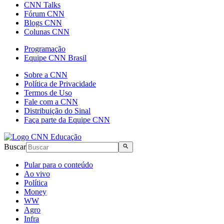
CNN Talks
Fórum CNN
Blogs CNN
Colunas CNN
Programação
Equipe CNN Brasil
Sobre a CNN
Política de Privacidade
Termos de Uso
Fale com a CNN
Distribuição do Sinal
Faça parte da Equipe CNN
Buscar
Pular para o conteúdo
Ao vivo
Política
Money
WW
Agro
Infra