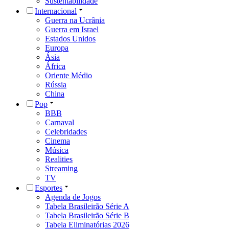
Sustentabilidade
Internacional
Guerra na Ucrânia
Guerra em Israel
Estados Unidos
Europa
Ásia
África
Oriente Médio
Rússia
China
Pop
BBB
Carnaval
Celebridades
Cinema
Música
Realities
Streaming
TV
Esportes
Agenda de Jogos
Tabela Brasileirão Série A
Tabela Brasileirão Série B
Tabela Eliminatórias 2026