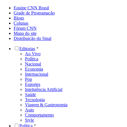
Equipe CNN Brasil
Grade de Programação
Blogs
Colunas
Fórum CNN
Mapa do site
Distribuição do Sinal
Editorias
Ao Vivo
Política
Nacional
Economia
Internacional
Pop
Esportes
Inteligência Artificial
Saúde
Tecnologia
Viagem & Gastronomia
Auto
Comportamento
Style
Política