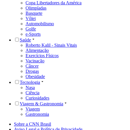
Copa Libertadores da América
Olimpíadas
Basquete
Vôlei
Automobilismo
Golfe
e-Sports
Saúde
Roberto Kalil - Sinais Vitais
Alimentação
Exercícios Físicos
Vacinação
Câncer
Drogas
Obesidade
Tecnologia
Nasa
Ciência
Curiosidades
Viagem & Gastronomia
Viagem
Gastronomia
Sobre a CNN Brasil
Aviso Legal e Política de Privacidade