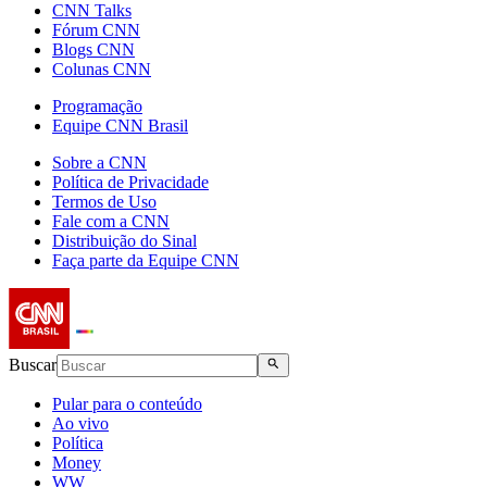
CNN Talks
Fórum CNN
Blogs CNN
Colunas CNN
Programação
Equipe CNN Brasil
Sobre a CNN
Política de Privacidade
Termos de Uso
Fale com a CNN
Distribuição do Sinal
Faça parte da Equipe CNN
Buscar
Pular para o conteúdo
Ao vivo
Política
Money
WW