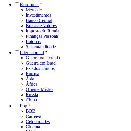
Economia
Mercado
Investimentos
Banco Central
Bolsa de Valores
Imposto de Renda
Finanças Pessoais
Loterias
Sustentabilidade
Internacional
Guerra na Ucrânia
Guerra em Israel
Estados Unidos
Europa
Ásia
África
Oriente Médio
Rússia
China
Pop
BBB
Carnaval
Celebridades
Cinema