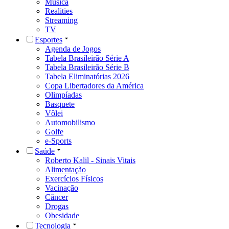
Música
Realities
Streaming
TV
Esportes
Agenda de Jogos
Tabela Brasileirão Série A
Tabela Brasileirão Série B
Tabela Eliminatórias 2026
Copa Libertadores da América
Olimpíadas
Basquete
Vôlei
Automobilismo
Golfe
e-Sports
Saúde
Roberto Kalil - Sinais Vitais
Alimentação
Exercícios Físicos
Vacinação
Câncer
Drogas
Obesidade
Tecnologia