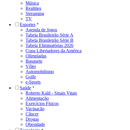
Música
Realities
Streaming
TV
Esportes
Agenda de Jogos
Tabela Brasileirão Série A
Tabela Brasileirão Série B
Tabela Eliminatórias 2026
Copa Libertadores da América
Olimpíadas
Basquete
Vôlei
Automobilismo
Golfe
e-Sports
Saúde
Roberto Kalil - Sinais Vitais
Alimentação
Exercícios Físicos
Vacinação
Câncer
Drogas
Obesidade