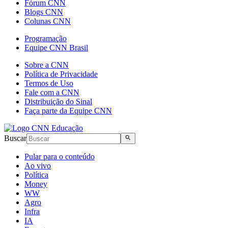
Fórum CNN
Blogs CNN
Colunas CNN
Programação
Equipe CNN Brasil
Sobre a CNN
Política de Privacidade
Termos de Uso
Fale com a CNN
Distribuição do Sinal
Faça parte da Equipe CNN
Buscar
Pular para o conteúdo
Ao vivo
Política
Money
WW
Agro
Infra
IA