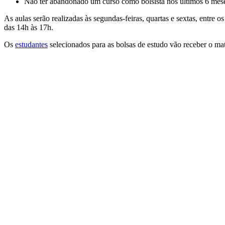
Não ter abandonado um curso como bolsista nos últimos 6 mes
As aulas serão realizadas às segundas-feiras, quartas e sextas, entre o
das 14h às 17h.
Os
estudantes
selecionados para as bolsas de estudo vão receber o mat