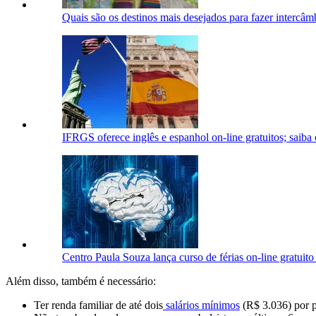
Quais são os destinos mais desejados para fazer intercâmb
IFRGS oferece inglês e espanhol on-line gratuitos; saiba
Centro Paula Souza lança curso de férias on-line gratuito
Além disso, também é necessário:
Ter renda familiar de até dois
salários mínimos
(R$ 3.036) por p