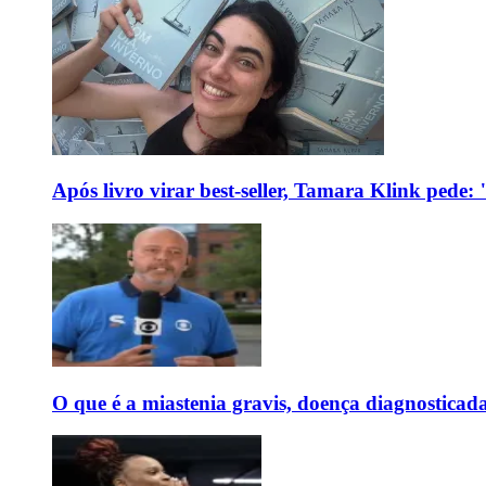
Após livro virar best-seller, Tamara Klink pede
O que é a miastenia gravis, doença diagnostica