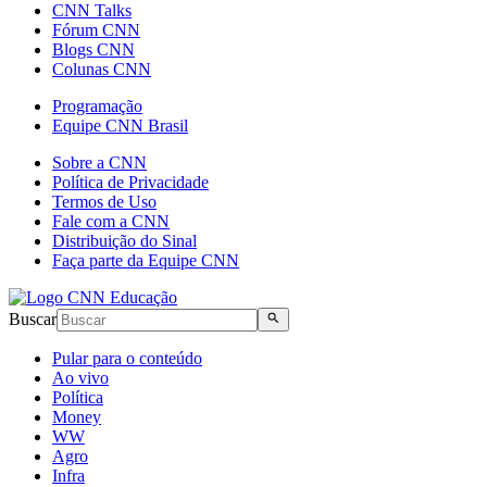
CNN Talks
Fórum CNN
Blogs CNN
Colunas CNN
Programação
Equipe CNN Brasil
Sobre a CNN
Política de Privacidade
Termos de Uso
Fale com a CNN
Distribuição do Sinal
Faça parte da Equipe CNN
Buscar
Pular para o conteúdo
Ao vivo
Política
Money
WW
Agro
Infra