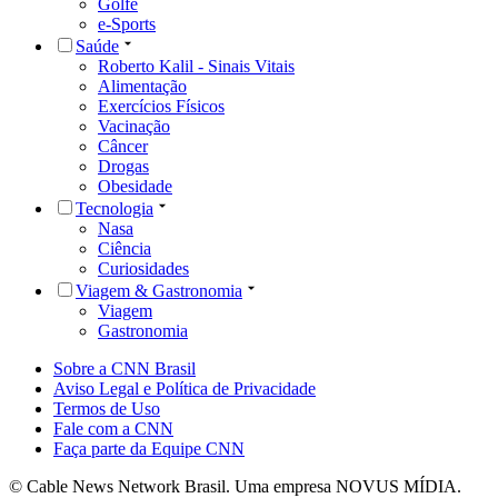
Golfe
e-Sports
Saúde
Roberto Kalil - Sinais Vitais
Alimentação
Exercícios Físicos
Vacinação
Câncer
Drogas
Obesidade
Tecnologia
Nasa
Ciência
Curiosidades
Viagem & Gastronomia
Viagem
Gastronomia
Sobre a CNN Brasil
Aviso Legal e Política de Privacidade
Termos de Uso
Fale com a CNN
Faça parte da Equipe CNN
© Cable News Network Brasil. Uma empresa NOVUS MÍDIA.