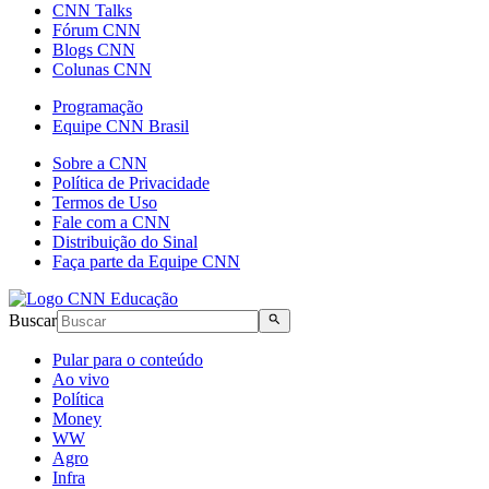
CNN Talks
Fórum CNN
Blogs CNN
Colunas CNN
Programação
Equipe CNN Brasil
Sobre a CNN
Política de Privacidade
Termos de Uso
Fale com a CNN
Distribuição do Sinal
Faça parte da Equipe CNN
Buscar
Pular para o conteúdo
Ao vivo
Política
Money
WW
Agro
Infra