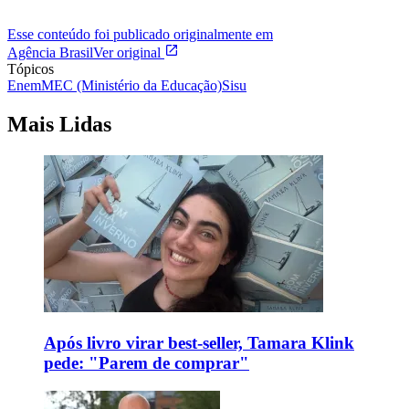
Esse conteúdo foi publicado originalmente em
Agência Brasil
Ver original
Tópicos
Enem
MEC (Ministério da Educação)
Sisu
Mais Lidas
Após livro virar best-seller, Tamara Klink
pede: "Parem de comprar"