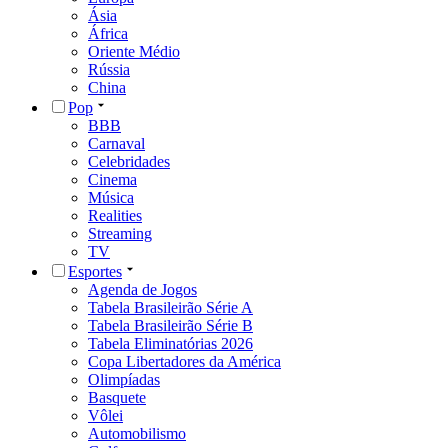
Ásia
África
Oriente Médio
Rússia
China
Pop
BBB
Carnaval
Celebridades
Cinema
Música
Realities
Streaming
TV
Esportes
Agenda de Jogos
Tabela Brasileirão Série A
Tabela Brasileirão Série B
Tabela Eliminatórias 2026
Copa Libertadores da América
Olimpíadas
Basquete
Vôlei
Automobilismo