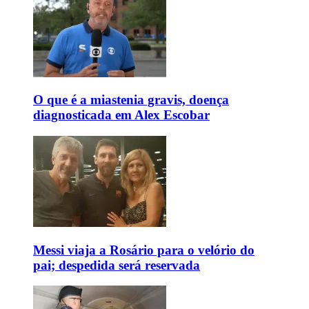
O que é a miastenia gravis, doença
diagnosticada em Alex Escobar
Messi viaja a Rosário para o velório do
pai; despedida será reservada