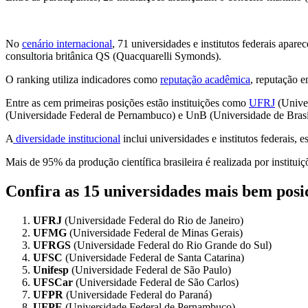
No
cenário internacional
, 71 universidades e institutos federais ap
consultoria britânica QS (Quacquarelli Symonds).
O ranking utiliza indicadores como
reputação acadêmica
, reputação e
Entre as cem primeiras posições estão instituições como
UFRJ
(Univer
(Universidade Federal de Pernambuco) e UnB (Universidade de Brasíli
A
diversidade institucional
inclui universidades e institutos federais
Mais de 95% da produção científica brasileira é realizada por institui
Confira as 15 universidades mais bem posi
UFRJ
(Universidade Federal do Rio de Janeiro)
UFMG
(Universidade Federal de Minas Gerais)
UFRGS
(Universidade Federal do Rio Grande do Sul)
UFSC
(Universidade Federal de Santa Catarina)
Unifesp
(Universidade Federal de São Paulo)
UFSCar
(Universidade Federal de São Carlos)
UFPR
(Universidade Federal do Paraná)
UFPE
(Universidade Federal de Pernambuco)