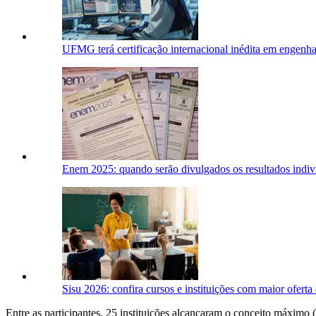
UFMG terá certificação internacional inédita em engenha
Enem 2025: quando serão divulgados os resultados indiv
Sisu 2026: confira cursos e instituições com maior oferta
Entre as participantes, 25 instituições alcançaram o conceito máximo