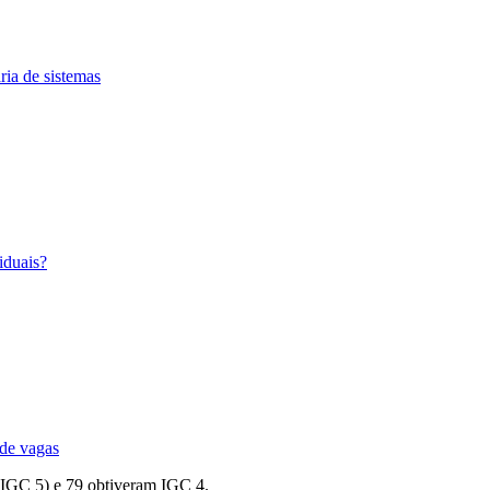
ria de sistemas
iduais?
 de vagas
 (IGC 5) e 79 obtiveram IGC 4.