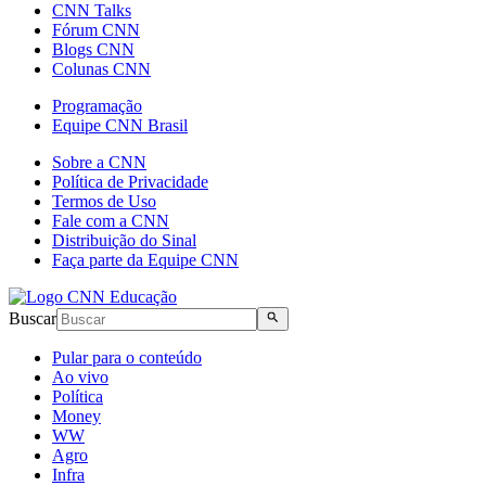
CNN Talks
Fórum CNN
Blogs CNN
Colunas CNN
Programação
Equipe CNN Brasil
Sobre a CNN
Política de Privacidade
Termos de Uso
Fale com a CNN
Distribuição do Sinal
Faça parte da Equipe CNN
Buscar
Pular para o conteúdo
Ao vivo
Política
Money
WW
Agro
Infra