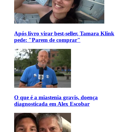
Após livro virar best-seller, Tamara Klink
pede: "Parem de comprar"
O que é a miastenia gravis, doença
diagnosticada em Alex Escobar