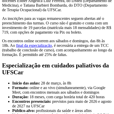
docentes Esther Angélica Luiz Ferreira, do DMed (Departamento de
Medicina), e Tatiana Barbieri Bombarda, do DTO (Departamento
de Terapia Ocupacional) da UFSCar.
As inscrições para as vagas remanescentes seguem abertas até o
preenchimento das turmas. O curso não é gratuito e conta com um
investimento de 19 parcelas (matrícula mais 18 mensalidades) de R$
719, com opções de pagamento via Pix ou boleto.
Os encontros online ocorrem aos sábados e domingos, das 8h às
18h. Ao
final da especialização
, é necessária a entrega de um TCC
(trabalho de conclusão de curso), com acompanhamento ao longo da
formação. É permitido até 25% de faltas.
Especialização em cuidados paliativos da
UFSCar
Início das aulas:
28 de março, às 8h
Formato:
online e ao vivo (simultaneamente), via Google
Meet, com encontros mensais aos sábados e domingos
Duração:
18 meses, com carga horária total de 420 horas
Encontros presenciais:
previstos para maio de 2026 e agosto
de 2027 na UFSCar
Público-alvo:
profissionais da saúde e áreas afins