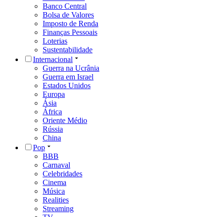
Banco Central
Bolsa de Valores
Imposto de Renda
Finanças Pessoais
Loterias
Sustentabilidade
Internacional
Guerra na Ucrânia
Guerra em Israel
Estados Unidos
Europa
Ásia
África
Oriente Médio
Rússia
China
Pop
BBB
Carnaval
Celebridades
Cinema
Música
Realities
Streaming