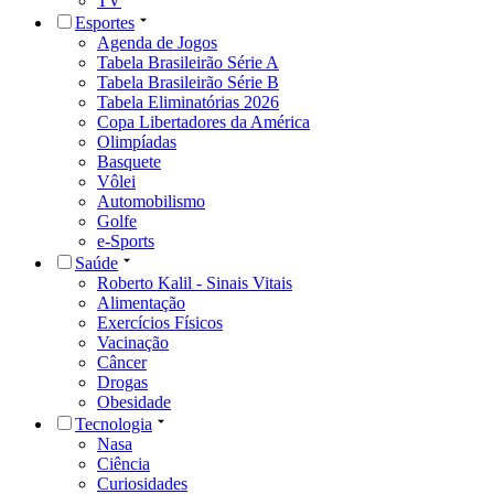
TV
Esportes
Agenda de Jogos
Tabela Brasileirão Série A
Tabela Brasileirão Série B
Tabela Eliminatórias 2026
Copa Libertadores da América
Olimpíadas
Basquete
Vôlei
Automobilismo
Golfe
e-Sports
Saúde
Roberto Kalil - Sinais Vitais
Alimentação
Exercícios Físicos
Vacinação
Câncer
Drogas
Obesidade
Tecnologia
Nasa
Ciência
Curiosidades