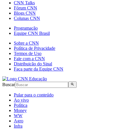
CNN Talks
Fórum CNN
Blogs CNN
Colunas CNN
Programação
Equipe CNN Brasil
Sobre a CNN
Política de Privacidade
Termos de Uso
Fale com a CNN
Distribuição do Sinal
Faça parte da Equipe CNN
Buscar
Pular para o conteúdo
Ao vivo
Política
Money
WW
Agro
Infra