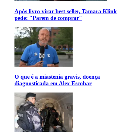
Após livro virar best-seller, Tamara Klink
pede: "Parem de comprar"
O que é a miastenia gravis, doença
diagnosticada em Alex Escobar