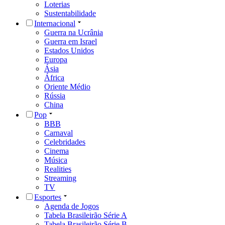
Loterias
Sustentabilidade
Internacional
Guerra na Ucrânia
Guerra em Israel
Estados Unidos
Europa
Ásia
África
Oriente Médio
Rússia
China
Pop
BBB
Carnaval
Celebridades
Cinema
Música
Realities
Streaming
TV
Esportes
Agenda de Jogos
Tabela Brasileirão Série A
Tabela Brasileirão Série B