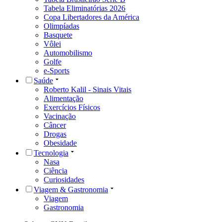
Tabela Eliminatórias 2026
Copa Libertadores da América
Olimpíadas
Basquete
Vôlei
Automobilismo
Golfe
e-Sports
Saúde
Roberto Kalil - Sinais Vitais
Alimentação
Exercícios Físicos
Vacinação
Câncer
Drogas
Obesidade
Tecnologia
Nasa
Ciência
Curiosidades
Viagem & Gastronomia
Viagem
Gastronomia