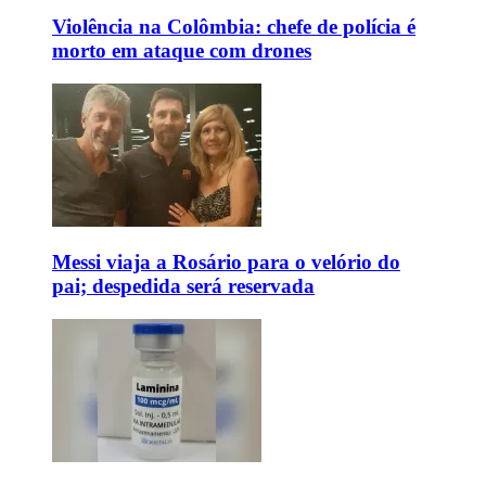
Violência na Colômbia: chefe de polícia é
morto em ataque com drones
Messi viaja a Rosário para o velório do
pai; despedida será reservada