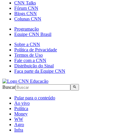
CNN Talks
Fórum CNN
Blogs CNN
Colunas CNN
Programação
Equipe CNN Brasil
Sobre a CNN
Política de Privacidade
Termos de Uso
Fale com a CNN
Distribuição do Sinal
Faça parte da Equipe CNN
Buscar
Pular para o conteúdo
Ao vivo
Política
Money
WW
Agro
Infra