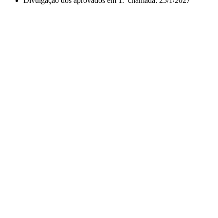
Divulgação dos aprovados em 1.ª chamada: 25/1/2027