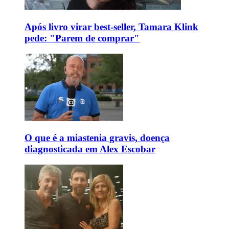
Após livro virar best-seller, Tamara Klink
pede: "Parem de comprar"
O que é a miastenia gravis, doença
diagnosticada em Alex Escobar