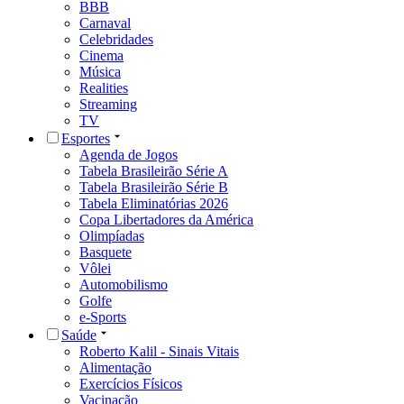
BBB
Carnaval
Celebridades
Cinema
Música
Realities
Streaming
TV
Esportes
Agenda de Jogos
Tabela Brasileirão Série A
Tabela Brasileirão Série B
Tabela Eliminatórias 2026
Copa Libertadores da América
Olimpíadas
Basquete
Vôlei
Automobilismo
Golfe
e-Sports
Saúde
Roberto Kalil - Sinais Vitais
Alimentação
Exercícios Físicos
Vacinação