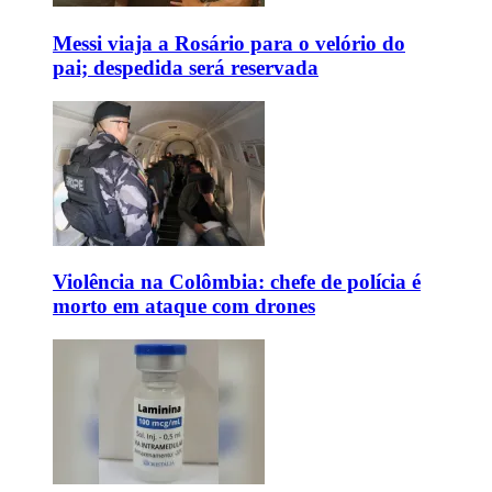
Messi viaja a Rosário para o velório do
pai; despedida será reservada
Violência na Colômbia: chefe de polícia é
morto em ataque com drones