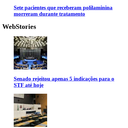
Sete pacientes que receberam polilaminina
morreram durante tratamento
WebStories
Senado rejeitou apenas 5 indicações para o
STF até hoje