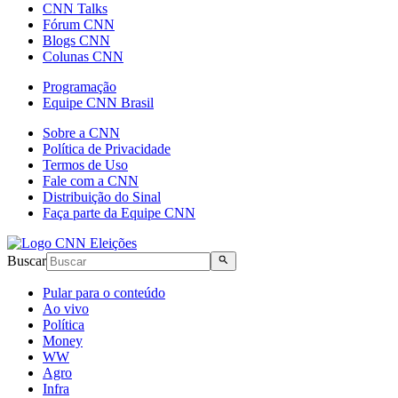
CNN Talks
Fórum CNN
Blogs CNN
Colunas CNN
Programação
Equipe CNN Brasil
Sobre a CNN
Política de Privacidade
Termos de Uso
Fale com a CNN
Distribuição do Sinal
Faça parte da Equipe CNN
Buscar
Pular para o conteúdo
Ao vivo
Política
Money
WW
Agro
Infra