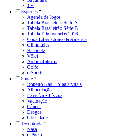
TV
Esportes
Agenda de Jogos
Tabela Brasileirão Série A
Tabela Brasileirão Série B
Tabela Eliminatórias 2026
Copa Libertadores da América
Olimpíadas
Basquete
Vôlei
Automobilismo
Golfe
e-Sports
Saúde
Roberto Kalil - Sinais Vitais
Alimentação
Exercícios Físicos
Vacinação
Câncer
Drogas
Obesidade
Tecnologia
Nasa
Ciência