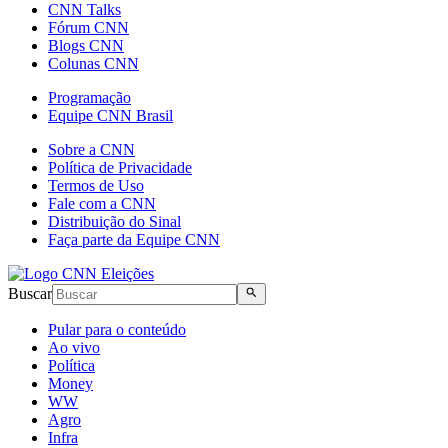
CNN Talks
Fórum CNN
Blogs CNN
Colunas CNN
Programação
Equipe CNN Brasil
Sobre a CNN
Política de Privacidade
Termos de Uso
Fale com a CNN
Distribuição do Sinal
Faça parte da Equipe CNN
Buscar
Pular para o conteúdo
Ao vivo
Política
Money
WW
Agro
Infra