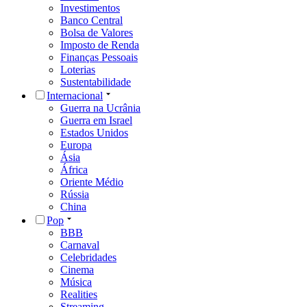
Investimentos
Banco Central
Bolsa de Valores
Imposto de Renda
Finanças Pessoais
Loterias
Sustentabilidade
Internacional
Guerra na Ucrânia
Guerra em Israel
Estados Unidos
Europa
Ásia
África
Oriente Médio
Rússia
China
Pop
BBB
Carnaval
Celebridades
Cinema
Música
Realities
Streaming