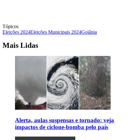
Tópicos
Eleições 2024
Eleições Municipais 2024
Goiânia
Mais Lidas
Alerta, aulas suspensas e tornado: veja
impactos de ciclone-bomba pelo país