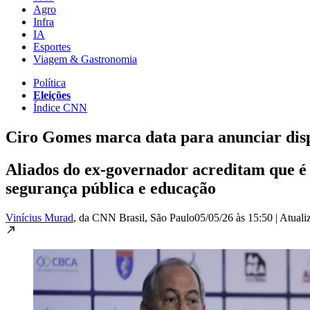
Agro
Infra
IA
Esportes
Viagem & Gastronomia
Política
Eleições
Índice CNN
Ciro Gomes marca data para anunciar disp
Aliados do ex-governador acreditam que é 
segurança pública e educação
Vinícius Murad
, da CNN Brasil
, São Paulo
05/05/26 às 15:50
|
Atuali