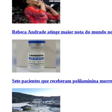
Rebeca Andrade atinge maior nota do mundo no
Sete pacientes que receberam polilaminina mor