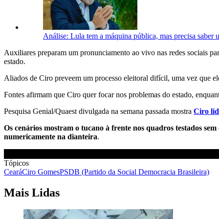
Análise: Lula tem a máquina pública, mas precisa saber u
Auxiliares preparam um pronunciamento ao vivo nas redes sociais para
estado.
Aliados de Ciro preveem um processo eleitoral difícil, uma vez que el
Fontes afirmam que Ciro quer focar nos problemas do estado, enquanto
Pesquisa Genial/Quaest divulgada na semana passada mostra
Ciro li
Os cenários mostram o tucano à frente nos quadros testados se
numericamente na dianteira
.
Tópicos
Ceará
Ciro Gomes
PSDB (Partido da Social Democracia Brasileira)
Mais Lidas