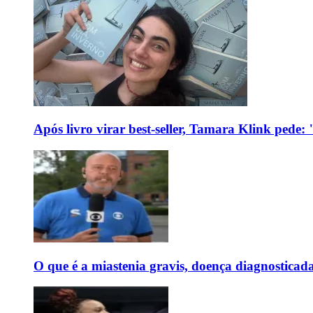
Após livro virar best-seller, Tamara Klink pede
O que é a miastenia gravis, doença diagnostica