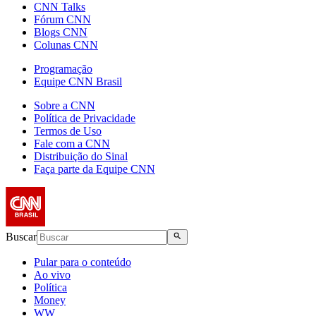
CNN Talks
Fórum CNN
Blogs CNN
Colunas CNN
Programação
Equipe CNN Brasil
Sobre a CNN
Política de Privacidade
Termos de Uso
Fale com a CNN
Distribuição do Sinal
Faça parte da Equipe CNN
Buscar
Pular para o conteúdo
Ao vivo
Política
Money
WW