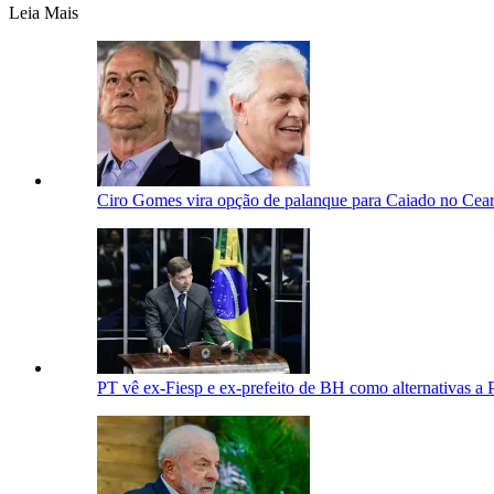
Leia Mais
Ciro Gomes vira opção de palanque para Caiado no Cea
PT vê ex-Fiesp e ex-prefeito de BH como alternativas 