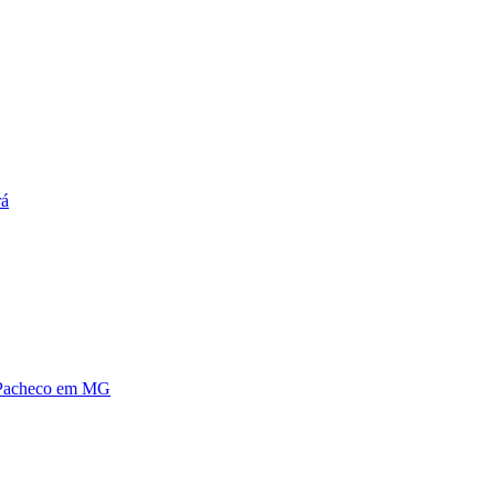
rá
a Pacheco em MG