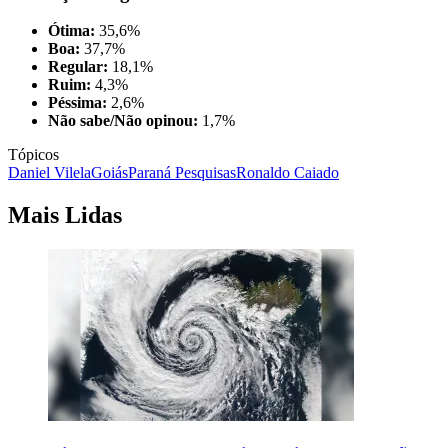
Ótima:
35,6%
Boa:
37,7%
Regular:
18,1%
Ruim:
4,3%
Péssima:
2,6%
Não sabe/Não opinou:
1,7%
Tópicos
Daniel Vilela
Goiás
Paraná Pesquisas
Ronaldo Caiado
Mais Lidas