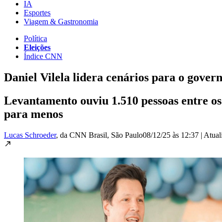
IA
Esportes
Viagem & Gastronomia
Política
Eleições
Índice CNN
Daniel Vilela lidera cenários para o gover
Levantamento ouviu 1.510 pessoas entre os
para menos
Lucas Schroeder
, da CNN Brasil
, São Paulo
08/12/25 às 12:37
|
Atual