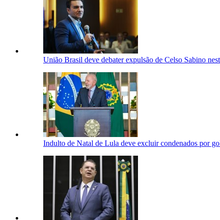
União Brasil deve debater expulsão de Celso Sabino nest
Indulto de Natal de Lula deve excluir condenados por g