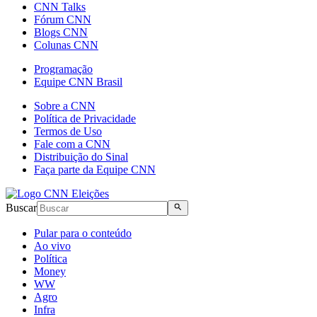
CNN Talks
Fórum CNN
Blogs CNN
Colunas CNN
Programação
Equipe CNN Brasil
Sobre a CNN
Política de Privacidade
Termos de Uso
Fale com a CNN
Distribuição do Sinal
Faça parte da Equipe CNN
Buscar
Pular para o conteúdo
Ao vivo
Política
Money
WW
Agro
Infra