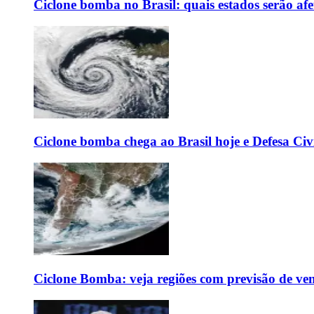
Ciclone bomba no Brasil: quais estados serão af
Ciclone bomba chega ao Brasil hoje e Defesa Civi
Ciclone Bomba: veja regiões com previsão de ven