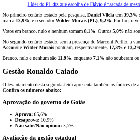
Líder do PL diz que escolha de Flávio é “sacada de mest
No primeiro cenário testado pela pesquisa,
Daniel Vilela
tem
39,3%
d
marca
12,9%
, e o senador
Wilder Morais (PL)
,
9,2%
. Por fim, o v
Votos em branco, nulo e nenhum somam
8,1%
. Outros
5,0%
não sou
No segundo cenário testado, sem a presença de Marconi Perillo, a v
Accorsi
e
Wilder Morais
pontuam, respectivamente,
17,3%
e
13,2
Branco, nulo e nenhum são
11,9%
, enquanto
7,1%
não souberam ou 
Gestão Ronaldo Caiado
O levantamento desta segunda-feira apresenta também os índices de 
Confira os números abaixo:
Aprovação do governo de Goiás
Aprova:
85,6%
Desaprova:
10,9%
Não sabe/Não opinou:
3,5%
Avaliação da gestão estadual