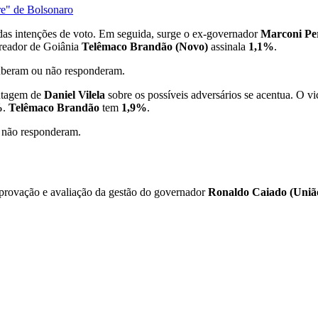
re" de Bolsonaro
as intenções de voto. Em seguida, surge o ex-governador
Marconi Per
ereador de Goiânia
Telêmaco Brandão (Novo)
assinala
1,1%
.
beram ou não responderam.
antagem de
Daniel Vilela
sobre os possíveis adversários se acentua. O 
%
.
Telêmaco Brandão
tem
1,9%
.
não responderam.
aprovação e avaliação da gestão do governador
Ronaldo Caiado (Uniã