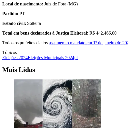
Local de nascimento:
Juiz de Fora (MG)
Partido:
PT
Estado civil:
Solteira
Total em bens declarados à Justiça Eleitoral:
R$ 442.466,00
Todos os prefeitos eleitos
assumem o mandato em 1º de janeiro de 20
Tópicos
Eleições 2024
Eleições Municipais 2024
pt
Mais Lidas