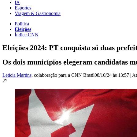
IA
Esportes
Viagem & Gastronomia
Política
Eleições
Índice CNN
Eleições 2024: PT conquista só duas prefei
Os dois municípios elegeram candidatas mu
Leticia Martins
, colaboração para a CNN Brasil
08/10/24 às 13:57
|
At