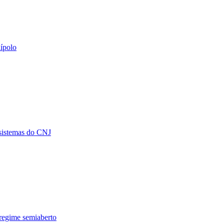
ípolo
 sistemas do CNJ
 regime semiaberto