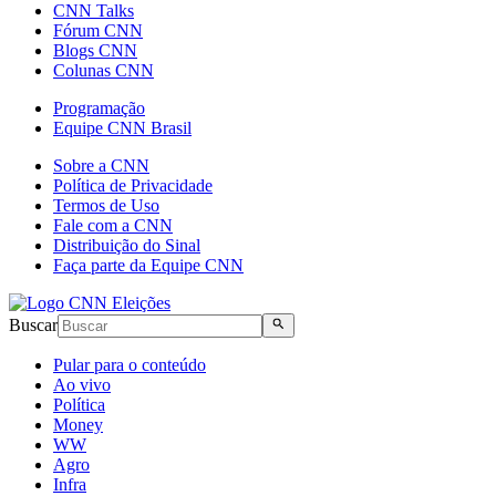
CNN Talks
Fórum CNN
Blogs CNN
Colunas CNN
Programação
Equipe CNN Brasil
Sobre a CNN
Política de Privacidade
Termos de Uso
Fale com a CNN
Distribuição do Sinal
Faça parte da Equipe CNN
Buscar
Pular para o conteúdo
Ao vivo
Política
Money
WW
Agro
Infra