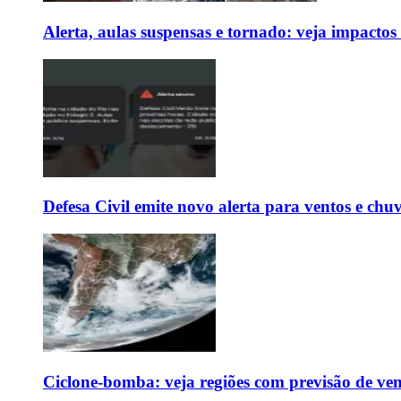
Alerta, aulas suspensas e tornado: veja impactos
Defesa Civil emite novo alerta para ventos e chu
Ciclone-bomba: veja regiões com previsão de ven