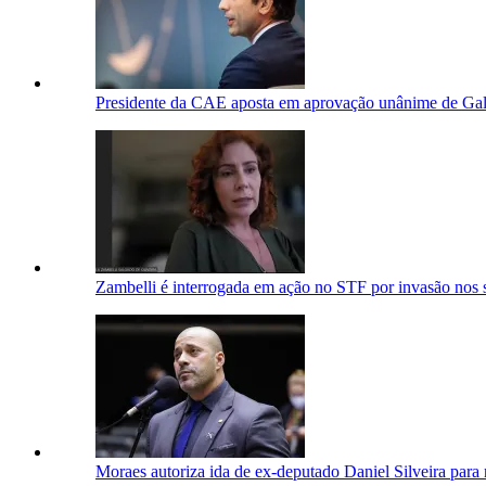
Presidente da CAE aposta em aprovação unânime de Gal
Zambelli é interrogada em ação no STF por invasão nos
Moraes autoriza ida de ex-deputado Daniel Silveira para